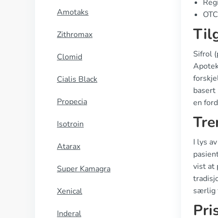
Regi
Amotaks
OTC 
Til
Zithromax
Sifrol 
Clomid
Apotek.
forskje
Cialis Black
basert 
Propecia
en for
Tre
Isotroin
I lys a
Atarax
pasient
vist a
Super Kamagra
tradisj
særlig 
Xenical
Pri
Inderal