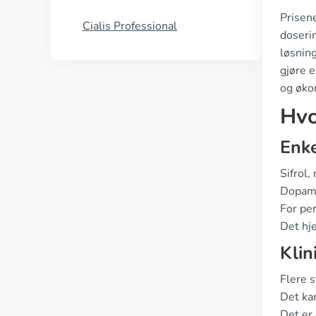
Prisen
Cialis Professional
doserin
løsning
gjøre e
og øko
Hvo
Enke
Sifrol,
Dopamin
For per
Det hj
Klin
Flere s
Det ka
Det er 