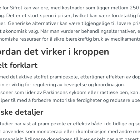
e for Sifrol kan variere, med kostnader som ligger mellom 250
g. Det er et stort spenn i priser, hvilket kan være fordelaktig 
er. Generiske alternativer kan være tilgjengelige til lavere pr
t økonomisk valg. Når man vurderer behandlingsalternativer, er 
nomiske ressurser for å sikre bærekraftig bruk av medikamente
rdan det virker i kroppen
lt forklart
 med det aktive stoffet pramipexole, etterligner effekten av dop
 er viktig for regulering av bevegelse og koordinasjon.
soner som lider av Parkinsons sykdom eller rastløse ben, kan S
elper til med å forbedre motoriske ferdigheter og redusere ub
iske detaljer
tudier har vist at pramipexole er effektiv både i de tidlige og
n anvendes som monoterapi eller i kombinasjon med andre medis
essensielt å tilpasse doseringen til hver enkelt pasient baser