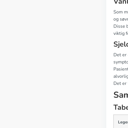
Vanl
Som me
og søv
Disse b
viktig
Sjel
Det er 
sympt
Pasien
alvorli
Det er 
Sam
Tabe
Lege