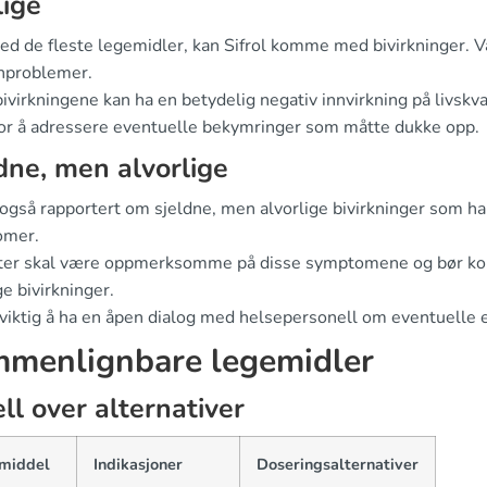
ige
d de fleste legemidler, kan Sifrol komme med bivirkninger. V
nproblemer.
ivirkningene kan ha en betydelig negativ innvirkning på livskv
 for å adressere eventuelle bekymringer som måtte dukke opp.
dne, men alvorlige
også rapportert om sjeldne, men alvorlige bivirkninger som ha
omer.
ter skal være oppmerksomme på disse symptomene og bør kont
ge bivirkninger.
viktig å ha en åpen dialog med helsepersonell om eventuelle e
menlignbare legemidler
ll over alternativer
middel
Indikasjoner
Doseringsalternativer