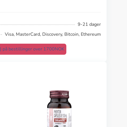
9-21 dager
Visa, MasterCard, Discovery, Bitcoin, Ethereum
t) på bestillinger over 1700NOK
Strattera