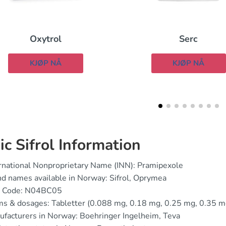
Serc
Dilantin
KJØP NÅ
KJØP NÅ
ic Sifrol Information
rnational Nonproprietary Name (INN): Pramipexole
d names available in Norway: Sifrol, Oprymea
 Code: N04BC05
s & dosages: Tabletter (0.088 mg, 0.18 mg, 0.25 mg, 0.35 mg
facturers in Norway: Boehringer Ingelheim, Teva