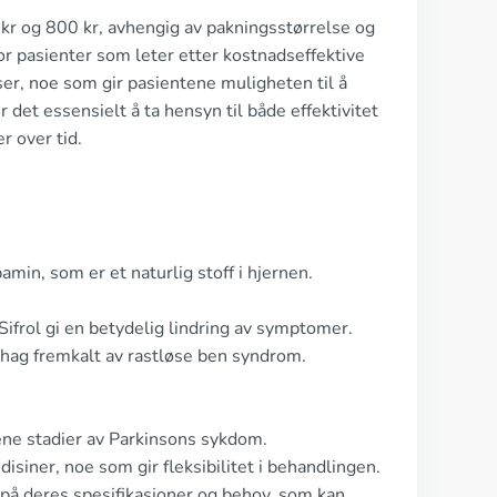
 kr og 800 kr, avhengig av pakningsstørrelse og
for pasienter som leter etter kostnadseffektive
iser, noe som gir pasientene muligheten til å
det essensielt å ta hensyn til både effektivitet
r over tid.
amin, som er et naturlig stoff i hjernen.
ifrol gi en betydelig lindring av symptomer.
ehag fremkalt av rastløse ben syndrom.
 sene stadier av Parkinsons sykdom.
iner, noe som gir fleksibilitet i behandlingen.
t på deres spesifikasjoner og behov, som kan