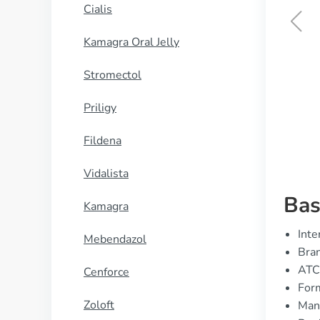
Cialis
Kamagra Oral Jelly
Oxytrol
Stromectol
KJØP NÅ
Priligy
Fildena
Vidalista
Bas
Kamagra
Inte
Mebendazol
Bran
ATC
Cenforce
Form
Zoloft
Manu