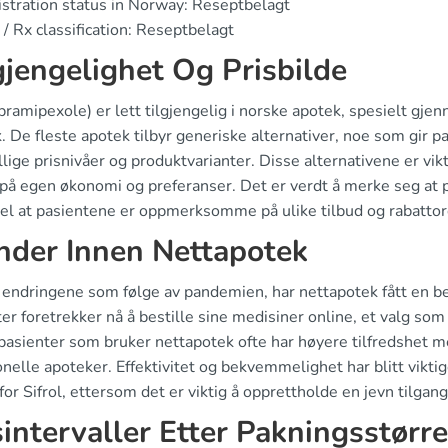
stration status in Norway: Reseptbelagt
/ Rx classification: Reseptbelagt
gjengelighet Og Prisbilde
(pramipexole) er lett tilgjengelig i norske apotek, spesielt g
 De fleste apotek tilbyr generiske alternativer, noe som gir 
llige prisnivåer og produktvarianter. Disse alternativene er vik
på egen økonomi og preferanser. Det er verdt å merke seg at pri
del at pasientene er oppmerksomme på ulike tilbud og rabattor
nder Innen Nettapotek
v endringene som følge av pandemien, har nettapotek fått en bet
er foretrekker nå å bestille sine medisiner online, et valg som
t pasienter som bruker nettapotek ofte har høyere tilfredshet
onelle apoteker. Effektivitet og bekvemmelighet har blitt viktig
for Sifrol, ettersom det er viktig å opprettholde en jevn tilgan
sintervaller Etter Pakningsstørre