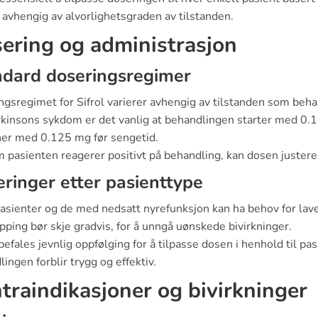
 avhengig av alvorlighetsgraden av tilstanden.
ering og administrasjon
ndard doseringsregimer
ngsregimet for Sifrol varierer avhengig av tilstanden som beha
rkinsons sykdom er det vanlig at behandlingen starter med 0.1
er med 0.125 mg før sengetid.
 pasienten reagerer positivt på behandling, kan dosen justeres
eringer etter pasienttype
pasienter og de med nedsatt nyrefunksjon kan ha behov for lave
ping bør skje gradvis, for å unngå uønskede bivirkninger.
efales jevnlig oppfølging for å tilpasse dosen i henhold til pa
ingen forblir trygg og effektiv.
traindikasjoner og bivirkninger