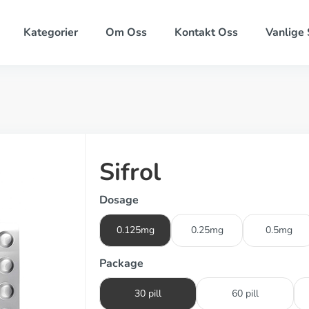
Kategorier
Om Oss
Kontakt Oss
Vanlige
Sifrol
Dosage
0.125mg
0.25mg
0.5mg
Package
30 pill
60 pill