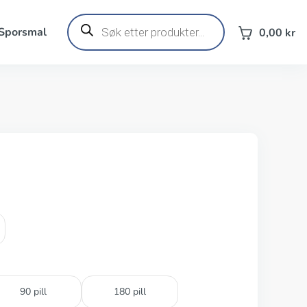
Products
search
 Sporsmal
0,00
kr
90 pill
180 pill