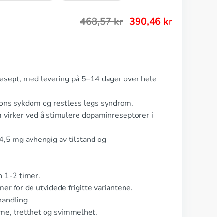
468,57
kr
390,46
kr
 resept, med levering på 5–14 dager over hele
.
nsons sykdom og restless legs syndrom.
virker ved å stimulere dopaminreseptorer i
4,5 mg avhengig av tilstand og
n 1-2 timer.
er for de utvidede frigitte variantene.
andling.
lme, tretthet og svimmelhet.