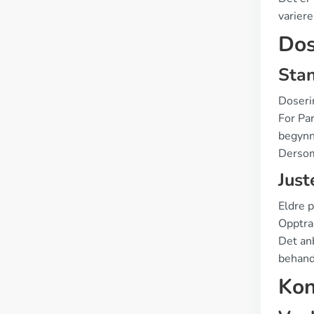
variere
Dos
Sta
Doseri
For Pa
begynn
Dersom
Just
Eldre 
Opptrap
Det anb
behandl
Kon