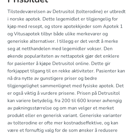
Tilstedeværelsen av Detrusitol (tolterodine) er utbredt
i norske apotek. Dette legemidlet er tilgjengelig for
kjøp med resept, og store apotekkjeder som Apotek 1
og Vitusapotek tilbyr både ulike merkevarer og
generiske alternativer. I tillegg er det verdt å merke
seg at netthandelen med legemidler vokser. Den
økende populariteten av nettapotek gjør det enklere
for pasienter å kjøpe Detrusitol online. Dette gir
forkjappet tilgang til en rekke aktiviteter. Pasienter kan
nå dra nytte av gunstigere priser og bedre
tilgjengelighet sammenlignet med fysiske apotek. Det
er også viktig å vurdere prisene. Prisen på Detrusitol
kan variere betydelig, fra 200 til 600 kroner avhengig
av pakningsstørrelse og om man velger et merket
produkt eller en generisk variant. Generiske varianter
av tolterodine er ofte mer kostnadseffektive, og kan
være et fornuftig valg for de som ønsker å redusere