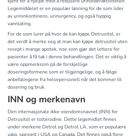
kjent for å hjelpe med å redusere urinlederaktiviteten.
Legemiddelet er en populær løsning for de som lider
av urininkontinens, urinurgency, og også hyppig
vannlating.
For de som lurer på hvor de kan kjøpe Detrusitol, er
det verdt å merke seg at man kan kjøpe detrusitol uten
resept i mange apotek, noe som gjør det lettere for
pasienter å få tak i denne behandlingen. Det er viktig å
være oppmerksom på de forskjellige
doseringsformene som er tilgjengelige, og å følge
anbefalingene fra helsepersonell når det kommer til
dosering og bruk.
INN og merkenavn
Den internasjonale ikke-eiendomsnavnet (INN) for
Detrusitol er tolterodine. Dette legemidlet finnes
under merkene Detrol og Detrol LA, som er populære
valg, spesielt i USA og Canada. Det finnes også flere