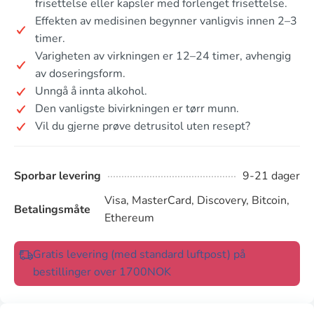
frisettelse eller kapsler med forlenget frisettelse.
Effekten av medisinen begynner vanligvis innen 2–3
timer.
Varigheten av virkningen er 12–24 timer, avhengig
av doseringsform.
Unngå å innta alkohol.
Den vanligste bivirkningen er tørr munn.
Vil du gjerne prøve detrusitol uten resept?
Sporbar levering
9-21 dager
Visa, MasterCard, Discovery, Bitcoin,
Betalingsmåte
Ethereum
Gratis levering (med standard luftpost) på
bestillinger over 1700NOK