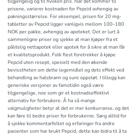
tilgjengelig og til hvilken pris. Når det kommer til
prisene, varierer kostnaden for Pepcid avhengig av
pakningsstørrelse. For eksempel, prisen for 20 mg-
tabletter av Pepcid ligger vanligvis mellom 100–180
NOK per pakke, avhengig av apoteket. Det er lurt å
sammenligne priser og sjekke at man kjøper fra et
pålitelig nettapotek eller apotek for å sikre at man får
et kvalitetsprodukt. Folk flest foretrekker å kjøpe
Pepcid uten resept, spesielt med den økende
bevisstheten om dette legemidlet og dets effekt ved
behandling av halsbrann og sure oppstøt. I tillegg kan
generiske versjoner av famotidin også være
tilgjengelige, noe som gir et kostnadseffektivt
alternativ for forbrukere. Å ha så mange
valgmuligheter betyr at det er mer konkurranse, og det
kan føre til bedre priser for forbrukerne. Sørg alltid for
å sjekke kommentarfeltet og erfaringer fra andre
pasienter som har brukt Pepcid, dette kan bidra til å ta