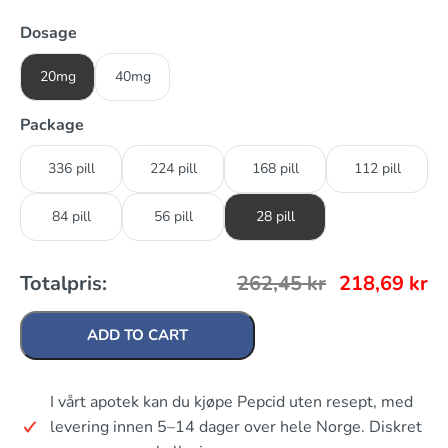
Dosage
20mg
40mg
Package
336 pill
224 pill
168 pill
112 pill
84 pill
56 pill
28 pill
Totalpris:
262,45
kr
218,69
kr
ADD TO CART
I vårt apotek kan du kjøpe Pepcid uten resept, med
levering innen 5–14 dager over hele Norge. Diskret