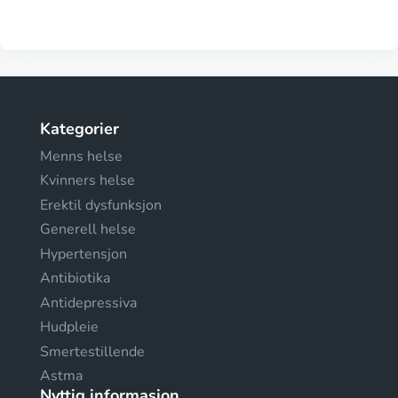
Kategorier
Menns helse
Kvinners helse
Erektil dysfunksjon
Generell helse
Hypertensjon
Antibiotika
Antidepressiva
Hudpleie
Smertestillende
Astma
Nyttig informasjon