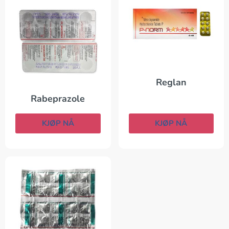
Reglan
Rabeprazole
KJØP NÅ
KJØP NÅ