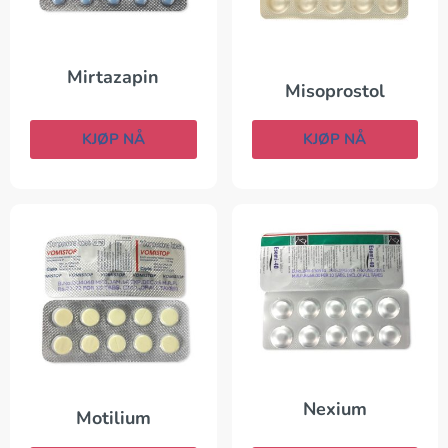
Mirtazapin
Misoprostol
KJØP NÅ
KJØP NÅ
Nexium
Motilium