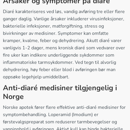
Årsaker og symptomer på diaré
Diaré karakteriseres ved løs, vandig avføring tre eller flere
ganger daglig. Vanlige årsaker inkluderer virusinfeksjoner,
bakterielle infeksjoner, matforgiftning, stress og
bivirkninger av medisiner. Symptomer kan omfatte
kramper, kvalme, feber og dehydrering. Akutt diaré varer
vanligvis 1-2 dager, mens kronisk diaré som vedvarer over
fire uker kan indikere underliggende sykdommer som
inflammatoriske tarmsykdommer. Ved tegn til alvorlig
dehydrering, høy feber eller blod i avføringen bør man
oppsøke legehjelp umiddelbart.
Anti-diaré medisiner tilgjengelig i
Norge
Norske apotek fører flere effektive anti-diaré medisiner for
symptombehandling. Loperamid (Imodium) er
førstevalgspreparat som reduserer tarmbevegelser og
vanninnhold i avføringen. Aktivt kull kan binde bakterielle