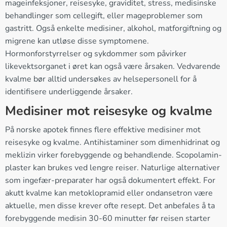
mageinfeksjoner, reisesyke, graviditet, stress, medisinske
behandlinger som cellegift, eller mageproblemer som
gastritt. Også enkelte medisiner, alkohol, matforgiftning og
migrene kan utløse disse symptomene.
Hormonforstyrrelser og sykdommer som påvirker
likevektsorganet i øret kan også være årsaken. Vedvarende
kvalme bør alltid undersøkes av helsepersonell for å
identifisere underliggende årsaker.
Medisiner mot reisesyke og kvalme
På norske apotek finnes flere effektive medisiner mot
reisesyke og kvalme. Antihistaminer som dimenhidrinat og
meklizin virker forebyggende og behandlende. Scopolamin-
plaster kan brukes ved lengre reiser. Naturlige alternativer
som ingefær-preparater har også dokumentert effekt. For
akutt kvalme kan metoklopramid eller ondansetron være
aktuelle, men disse krever ofte resept. Det anbefales å ta
forebyggende medisin 30-60 minutter før reisen starter