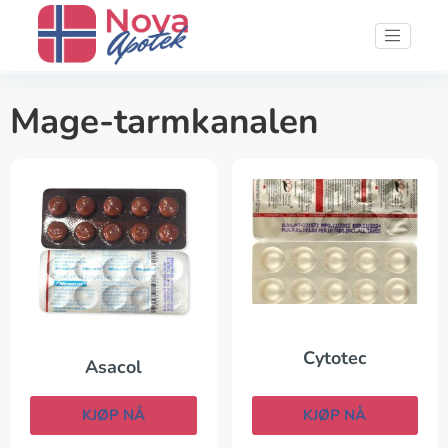
Mage-tarmkanalen
Cytotec
Asacol
KJØP NÅ
KJØP NÅ