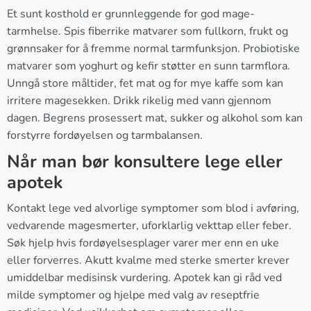
Et sunt kosthold er grunnleggende for god mage-
tarmhelse. Spis fiberrike matvarer som fullkorn, frukt og
grønnsaker for å fremme normal tarmfunksjon. Probiotiske
matvarer som yoghurt og kefir støtter en sunn tarmflora.
Unngå store måltider, fet mat og for mye kaffe som kan
irritere magesekken. Drikk rikelig med vann gjennom
dagen. Begrens prosessert mat, sukker og alkohol som kan
forstyrre fordøyelsen og tarmbalansen.
Når man bør konsultere lege eller
apotek
Kontakt lege ved alvorlige symptomer som blod i avføring,
vedvarende magesmerter, uforklarlig vekttap eller feber.
Søk hjelp hvis fordøyelsesplager varer mer enn en uke
eller forverres. Akutt kvalme med sterke smerter krever
umiddelbar medisinsk vurdering. Apotek kan gi råd ved
milde symptomer og hjelpe med valg av reseptfrie