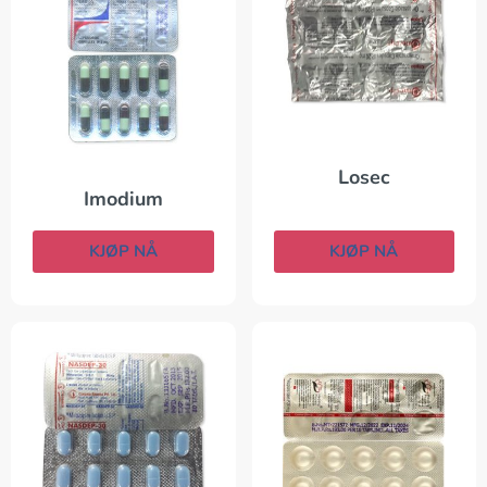
Losec
Imodium
KJØP NÅ
KJØP NÅ