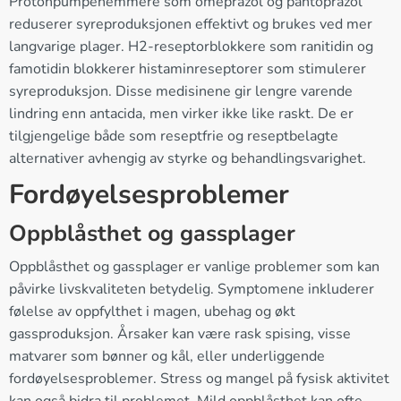
Protonpumpehemmere som omeprazol og pantoprazol
reduserer syreproduksjonen effektivt og brukes ved mer
langvarige plager. H2-reseptorblokkere som ranitidin og
famotidin blokkerer histaminreseptorer som stimulerer
syreproduksjon. Disse medisinene gir lengre varende
lindring enn antacida, men virker ikke like raskt. De er
tilgjengelige både som reseptfrie og reseptbelagte
alternativer avhengig av styrke og behandlingsvarighet.
Fordøyelsesproblemer
Oppblåsthet og gassplager
Oppblåsthet og gassplager er vanlige problemer som kan
påvirke livskvaliteten betydelig. Symptomene inkluderer
følelse av oppfylthet i magen, ubehag og økt
gassproduksjon. Årsaker kan være rask spising, visse
matvarer som bønner og kål, eller underliggende
fordøyelsesproblemer. Stress og mangel på fysisk aktivitet