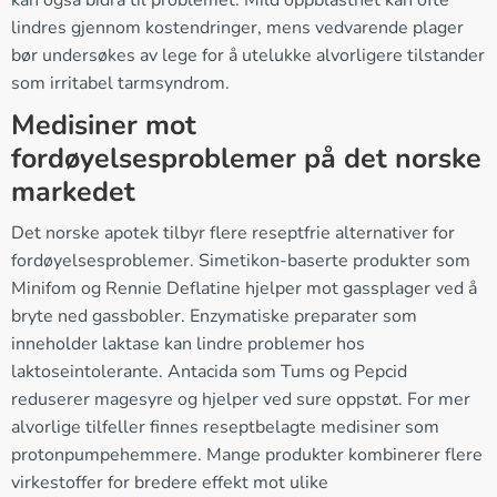
kan også bidra til problemet. Mild oppblåsthet kan ofte
lindres gjennom kostendringer, mens vedvarende plager
bør undersøkes av lege for å utelukke alvorligere tilstander
som irritabel tarmsyndrom.
Medisiner mot
fordøyelsesproblemer på det norske
markedet
Det norske apotek tilbyr flere reseptfrie alternativer for
fordøyelsesproblemer. Simetikon-baserte produkter som
Minifom og Rennie Deflatine hjelper mot gassplager ved å
bryte ned gassbobler. Enzymatiske preparater som
inneholder laktase kan lindre problemer hos
laktoseintolerante. Antacida som Tums og Pepcid
reduserer magesyre og hjelper ved sure oppstøt. For mer
alvorlige tilfeller finnes reseptbelagte medisiner som
protonpumpehemmere. Mange produkter kombinerer flere
virkestoffer for bredere effekt mot ulike