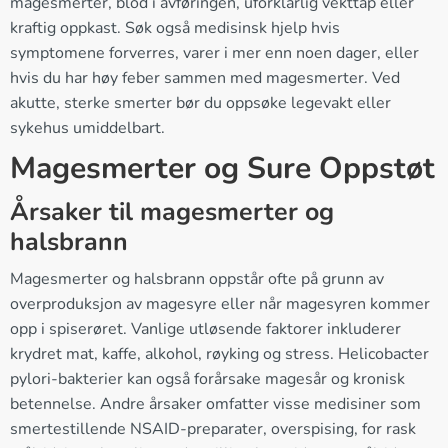
magesmerter, blod i avføringen, uforklarlig vekttap eller
kraftig oppkast. Søk også medisinsk hjelp hvis
symptomene forverres, varer i mer enn noen dager, eller
hvis du har høy feber sammen med magesmerter. Ved
akutte, sterke smerter bør du oppsøke legevakt eller
sykehus umiddelbart.
Magesmerter og Sure Oppstøt
Årsaker til magesmerter og
halsbrann
Magesmerter og halsbrann oppstår ofte på grunn av
overproduksjon av magesyre eller når magesyren kommer
opp i spiserøret. Vanlige utløsende faktorer inkluderer
krydret mat, kaffe, alkohol, røyking og stress. Helicobacter
pylori-bakterier kan også forårsake magesår og kronisk
betennelse. Andre årsaker omfatter visse medisiner som
smertestillende NSAID-preparater, overspising, for rask