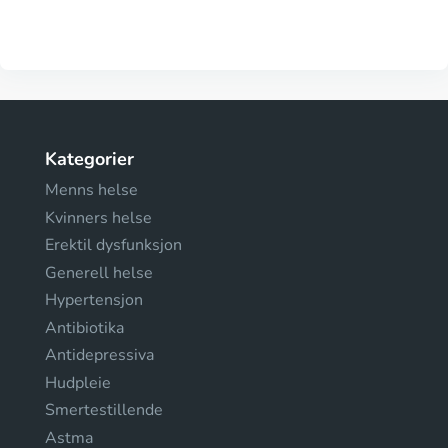
Kategorier
Menns helse
Kvinners helse
Erektil dysfunksjon
Generell helse
Hypertensjon
Antibiotika
Antidepressiva
Hudpleie
Smertestillende
Astma