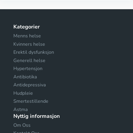
Kategorier
Menns helse
Kvinners helse
Erektil dysfunksjon
Generell helse
Hypertensjon
Antibiotika
Antidepressiva
Hudpleie
Smertestillende
Astma
Nyttig informasjon
Om Oss