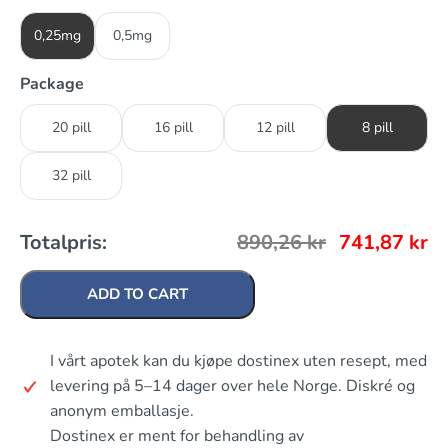
0,25mg
0,5mg
Package
20 pill
16 pill
12 pill
8 pill
32 pill
Totalpris:
890,26
kr
741,87
kr
ADD TO CART
I vårt apotek kan du kjøpe dostinex uten resept, med
levering på 5–14 dager over hele Norge. Diskré og
anonym emballasje.
Dostinex er ment for behandling av