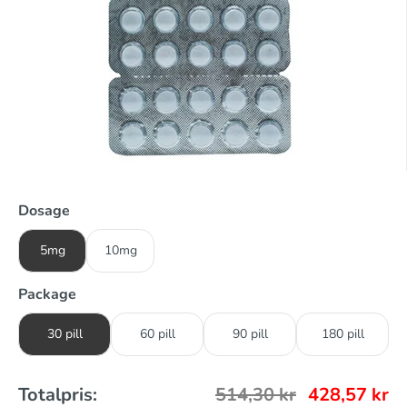
Dosage
5mg
10mg
Package
30 pill
60 pill
90 pill
180 pill
Totalpris:
514,30
kr
428,57
kr