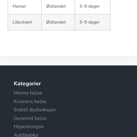
Hamar
Østlandet
5–9 dager
Lillestrøm
Østlandet
5–9 dager
Kategorier
Menns helse
Kvinners helse
Erektil dysfunksjon
Generell helse
Hypertensjon
Antibiotika