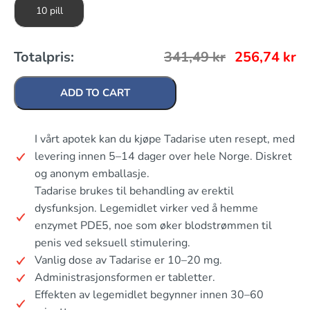
10 pill
Totalpris:
341,49
kr
256,74
kr
ADD TO CART
I vårt apotek kan du kjøpe Tadarise uten resept, med
levering innen 5–14 dager over hele Norge. Diskret
og anonym emballasje.
Tadarise brukes til behandling av erektil
dysfunksjon. Legemidlet virker ved å hemme
enzymet PDE5, noe som øker blodstrømmen til
penis ved seksuell stimulering.
Vanlig dose av Tadarise er 10–20 mg.
Administrasjonsformen er tabletter.
Effekten av legemidlet begynner innen 30–60