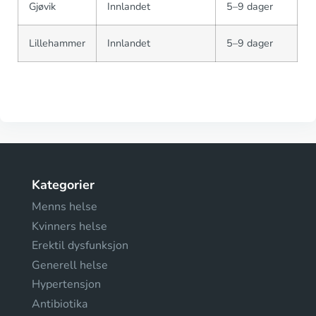
Gjøvik
Innlandet
5–9 dager
Lillehammer
Innlandet
5–9 dager
Kategorier
Menns helse
Kvinners helse
Erektil dysfunksjon
Generell helse
Hypertensjon
Antibiotika