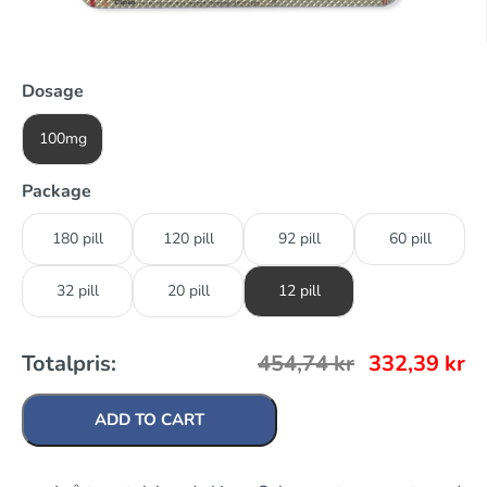
Dosage
100mg
Package
180 pill
120 pill
92 pill
60 pill
32 pill
20 pill
12 pill
Totalpris:
454,74
kr
332,39
kr
ADD TO CART