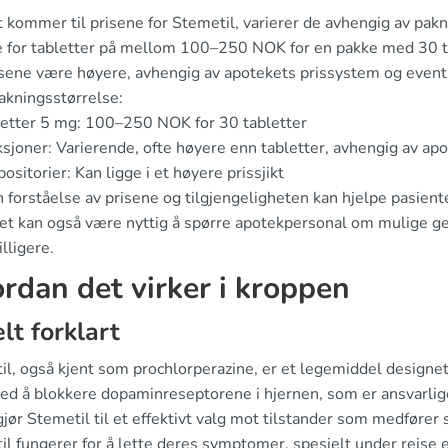
 kommer til prisene for Stemetil, varierer de avhengig av pak
e for tabletter på mellom 100–250 NOK for en pakke med 30 tab
isene være høyere, avhengig av apotekets prissystem og eventu
akningsstørrelse:
etter 5 mg: 100–250 NOK for 30 tabletter
ksjoner: Varierende, ofte høyere enn tabletter, avhengig av ap
ositorier: Kan ligge i et høyere prissjikt
 forståelse av prisene og tilgjengeligheten kan hjelpe pasient
Det kan også være nyttig å spørre apotekpersonal om mulige ge
lligere.
rdan det virker i kroppen
lt forklart
il, også kjent som prochlorperazine, er et legemiddel designe
ed å blokkere dopaminreseptorene i hjernen, som er ansvarlige
gjør Stemetil til et effektivt valg mot tilstander som medfør
l fungerer for å lette deres symptomer, spesielt under reise el