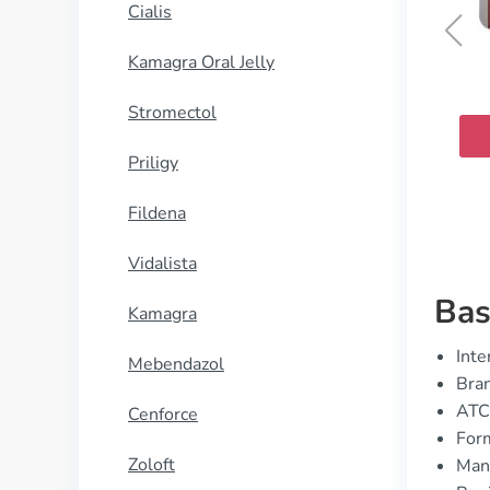
Cialis
Kamagra Oral Jelly
Topiramat
Stromectol
KJØP NÅ
Priligy
Fildena
Vidalista
Bas
Kamagra
Inte
Mebendazol
Bran
ATC
Cenforce
Form
Zoloft
Manu