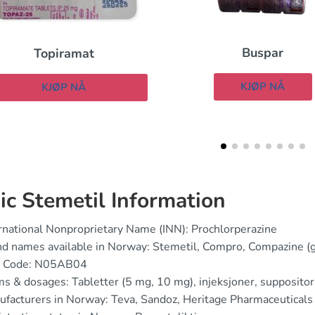
Buspar
Litarex
KJØP NÅ
KJØP NÅ
ic Stemetil Information
rnational Nonproprietary Name (INN): Prochlorperazine
d names available in Norway: Stemetil, Compro, Compazine (g
 Code: N05AB04
s & dosages: Tabletter (5 mg, 10 mg), injeksjoner, suppositor
facturers in Norway: Teva, Sandoz, Heritage Pharmaceuticals