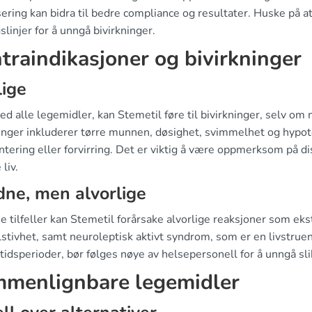
ring kan bidra til bedre compliance og resultater. Huske på at 
slinjer for å unngå bivirkninger.
traindikasjoner og bivirkninger
ige
d alle legemidler, kan Stemetil føre til bivirkninger, selv om
ninger inkluderer tørre munnen, døsighet, svimmelhet og hypo
entering eller forvirring. Det er viktig å være oppmerksom på 
 liv.
dne, men alvorlige
ne tilfeller kan Stemetil forårsake alvorlige reaksjoner som 
stivhet, samt neuroleptisk aktivt syndrom, som er en livstrue
tidsperioder, bør følges nøye av helsepersonell for å unngå sl
menlignbare legemidler