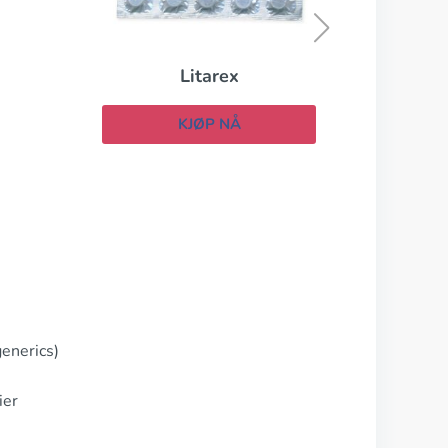
KJØP NÅ
enerics)
ier