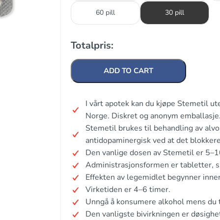
60 pill
30 pill
Totalpris:
ADD TO CART
I vårt apotek kan du kjøpe Stemetil u
Norge. Diskret og anonym emballasje
Stemetil brukes til behandling av alv
antidopaminergisk ved at det blokker
Den vanlige dosen av Stemetil er 5–1
Administrasjonsformen er tabletter, su
Effekten av legemidlet begynner inne
Virketiden er 4–6 timer.
Unngå å konsumere alkohol mens du t
Den vanligste bivirkningen er døsighe