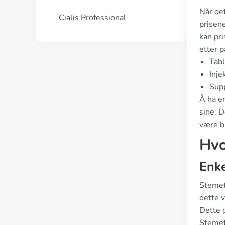
Når det
Cialis Professional
prisen
kan pr
etter p
Tabl
Inje
Supp
Å ha en
sine. 
være bi
Hvo
Enke
Stemet
dette v
Dette 
Stemeti