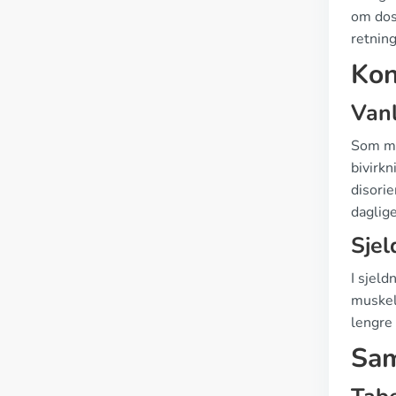
om dose
retning
Kon
Vanl
Som me
bivirk
disori
daglige
Sjel
I sjeld
muskel
lengre 
Sam