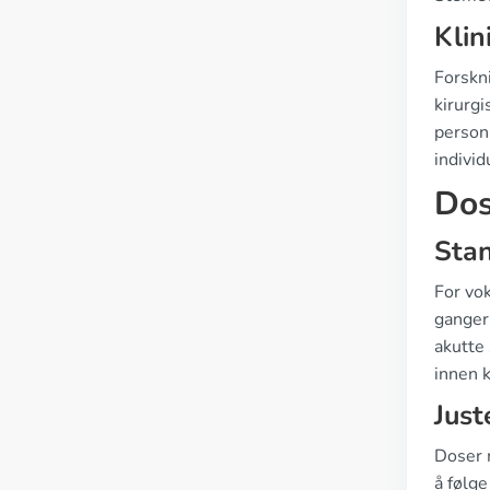
Klin
Forskni
kirurgi
person 
individ
Dos
Sta
For vo
ganger 
akutte
innen k
Just
Doser m
å følge