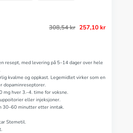
308,54
kr
257,10
kr
ten resept, med levering på 5–14 dager over hele
.
orlig kvalme og oppkast. Legemidlet virker som en
er dopaminreseptorer.
0 mg hver 3.–4. time for voksne.
ppoitorier eller injeksjoner.
n 30–60 minutter etter inntak.
ar Stemetil.
t.