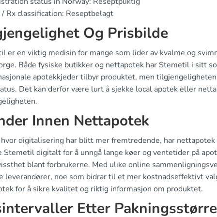
stration status in Norway: Reseptpliktig
/ Rx classification: Reseptbelagt
gjengelighet Og Prisbilde
l er en viktig medisin for mange som lider av kvalme og svimme
rge. Både fysiske butikker og nettapotek har Stemetil i sitt so
nasjonale apotekkjeder tilbyr produktet, men tilgjengelighete
atus. Det kan derfor være lurt å sjekke local apotek eller nett
geligheten.
nder Innen Nettapotek
d hvor digitalisering har blitt mer fremtredende, har nettapotek
e Stemetil digitalt for å unngå lange køer og ventetider på apo
vissthet blant forbrukerne. Med ulike online sammenligningsve
ke leverandører, noe som bidrar til et mer kostnadseffektivt valg
tek for å sikre kvalitet og riktig informasjon om produktet.
sintervaller Etter Pakningsstørre