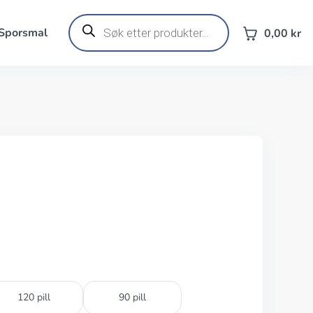
Products
search
 Sporsmal
0,00
kr
120 pill
90 pill