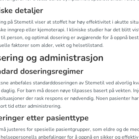
iske detaljer
ng på Stemetil viser at stoffet har høy effektivitet i akutte s
ske inngrep eller kjemoterapi. I kliniske studier har det blitt vis
til person, og optimal dosering er avgjørende for å oppnå best m
uelle faktorer som alder, vekt og helsetilstand.
ering og administrasjon
ndard doseringsregimer
ksne anbefales standarddoseringen av Stemetil ved alvorlig 
daglig. For barn må dosen nøye tilpasses basert på vekten. Inj
 situasjoner der rask respons er nødvendig. Noen pasienter har
ort tid etter administrering.
eringer etter pasienttype
å justeres for spesielle pasientgrupper, som eldre og de med n
 helsepersonells anbefalinger for å oppnå en sikker og effekti