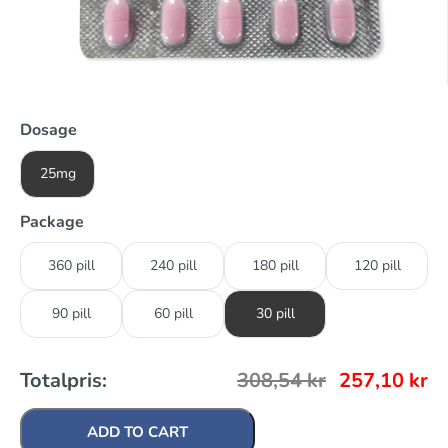
Dosage
25mg
Package
360 pill
240 pill
180 pill
120 pill
90 pill
60 pill
30 pill
Totalpris:
308,54
kr
257,10
kr
ADD TO CART