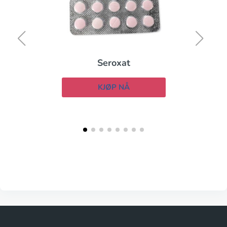
Seroxat
KJØP NÅ