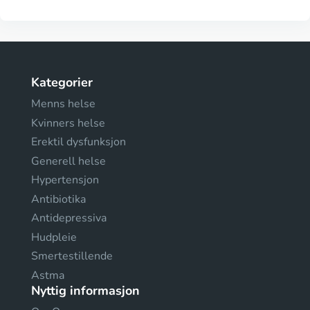
Kategorier
Menns helse
Kvinners helse
Erektil dysfunksjon
Generell helse
Hypertensjon
Antibiotika
Antidepressiva
Hudpleie
Smertestillende
Astma
Nyttig informasjon