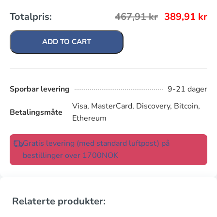
Totalpris:
467,91
kr
389,91
kr
ADD TO CART
Sporbar levering
9-21 dager
Visa, MasterCard, Discovery, Bitcoin,
Betalingsmåte
Ethereum
Gratis levering (med standard luftpost) på
bestillinger over 1700NOK
Relaterte produkter: