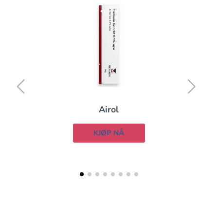
Airol
KJØP NÅ