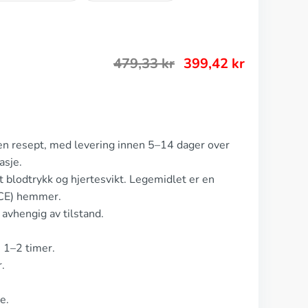
479,33
kr
399,42
kr
uten resept, med levering innen 5–14 dager over
asje.
yt blodtrykk og hjertesvikt. Legemidlet er en
ACE) hemmer.
 avhengig av tilstand.
 1–2 timer.
.
e.