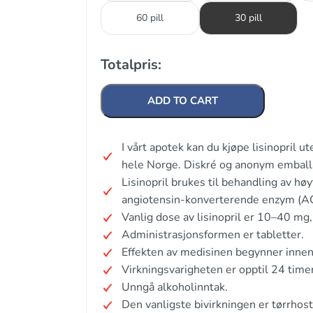
60 pill
30 pill
Totalpris:
ADD TO CART
I vårt apotek kan du kjøpe lisinopril 
hele Norge. Diskré og anonym emball
Lisinopril brukes til behandling av hø
angiotensin-konverterende enzym (
Vanlig dose av lisinopril er 10–40 mg,
Administrasjonsformen er tabletter.
Effekten av medisinen begynner innen
Virkningsvarigheten er opptil 24 timer
Unngå alkoholinntak.
Den vanligste bivirkningen er tørrhost