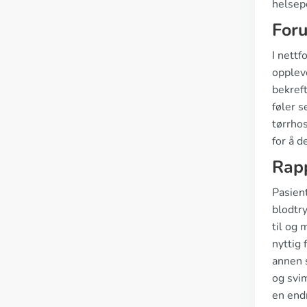
helsepe
For
I nettf
opplev
bekreft
føler s
tørrho
for å d
Rapp
Pasient
blodtr
til og
nyttig 
annen 
og svi
en end