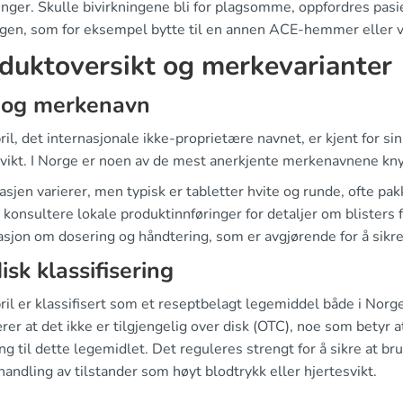
inger. Skulle bivirkningene bli for plagsomme, oppfordres pasie
gen, som for eksempel bytte til en annen ACE-hemmer eller vu
duktoversikt og merkevarianter
 og merkenavn
ril, det internasjonale ikke-proprietære navnet, er kjent for sin
vikt. I Norge er noen av de mest anerkjente merkenavnene knyttet
sjen varierer, men typisk er tabletter hvite og runde, ofte pakke
å konsultere lokale produktinnføringer for detaljer om blisters
sjon om dosering og håndtering, som er avgjørende for å sikre
disk klassifisering
ril er klassifisert som et reseptbelagt legemiddel både i Norg
er at det ikke er tilgjengelig over disk (OTC), noe som betyr at
ang til dette legemidlet. Det reguleres strengt for å sikre at 
andling av tilstander som høyt blodtrykk eller hjertesvikt.