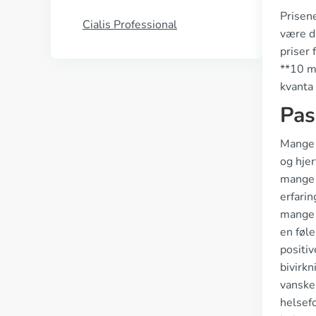
Prisene
Cialis Professional
være di
priser 
**10 mg
kvanta 
Pas
Mange p
og hjer
mange s
erfarin
mange 
en føle
positi
bivirkn
vanskel
helsefo