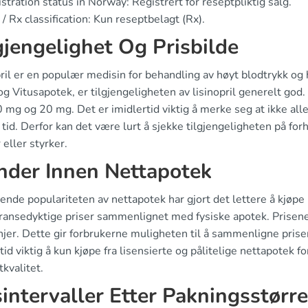
stration status in Norway: Registrert for reseptpliktig salg.
/ Rx classification: Kun reseptbelagt (Rx).
gjengelighet Og Prisbilde
ril er en populær medisin for behandling av høyt blodtrykk og 
g Vitusapotek, er tilgjengeligheten av lisinopril generelt god
mg og 20 mg. Det er imidlertid viktig å merke seg at ikke alle
tid. Derfor kan det være lurt å sjekke tilgjengeligheten på for
eller styrker.
nder Innen Nettapotek
nde populariteten av nettapotek har gjort det lettere å kjøpe l
ransedyktige priser sammenlignet med fysiske apotek. Prisene
er. Dette gir forbrukerne muligheten til å sammenligne priser 
tid viktig å kun kjøpe fra lisensierte og pålitelige nettapotek f
kvalitet.
sintervaller Etter Pakningsstørre