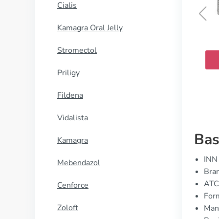
Cialis
Kamagra Oral Jelly
Hytrin
Stromectol
KJØP NÅ
Priligy
Fildena
Vidalista
Bas
Kamagra
INN 
Mebendazol
Bran
ATC
Cenforce
Form
Zoloft
Manu