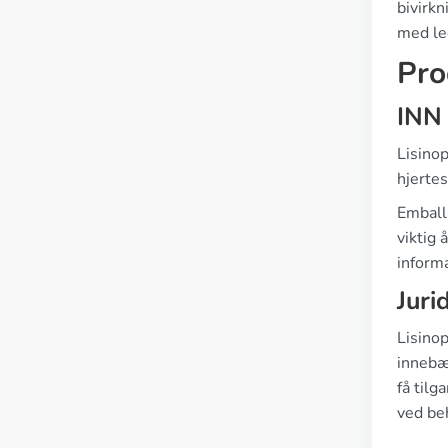
bivirkn
med le
Pro
INN
Lisinop
hjertes
Emballa
viktig 
informa
Juri
Lisinop
innebær
få tilg
ved beh