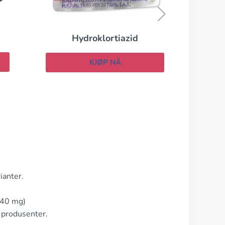
KJØP NÅ
zid
ianter.
 40 mg)
 produsenter.