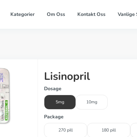
Kategorier
Om Oss
Kontakt Oss
Vanlige
Lisinopril
Dosage
5mg
10mg
Package
270 pill
180 pill