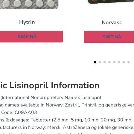
Norvasc
Hydroklortia
KJØP NÅ
KJØP NÅ
ic Lisinopril Information
(International Nonproprietary Name): Lisinopril
d names available in Norway: Zestril, Prinivil, og generiske var
 Code: C09AA03
s & dosages: Tabletter (2.5 mg, 5 mg, 10 mg, 20 mg, 30 mg,
facturers in Norway: Merck, AstraZeneca og lokale generiske