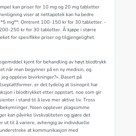
sempel kan priser for 10 mg og 20 mg tabletter
menligning viser at nettapotek kan ha bedre
- **5 mg**: Omtrent 100-150 kr for 30 tabletter. -
00-250 kr for 30 tabletter. Å kjøpe i større
ket for spesifikke priser og tilgjengelighet.
legemiddel kjent for behandling av høyt blodtrykk
rhet når man begynner på en ny medisin, og
 jeg oppleve bivirkninger?». Basert på
eplattformer, er det tydelig at lisinopril har
sjon i blodtrykket etter oppstart, noe som gir
enter i stand til å leve mer aktive liv. Tross
ker bekymringer. Noen opplever plagsomme
ger kan påvirke livskvaliteten og gjøre det
ut til å variere, avhengig av individuelle
g å understreke at kommunikasjon med