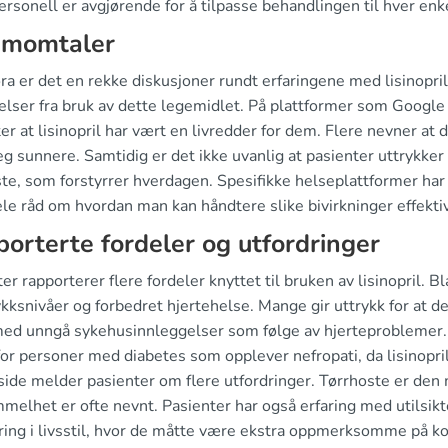
rsonell er avgjørende for å tilpasse behandlingen til hver enke
umomtaler
ora er det en rekke diskusjoner rundt erfaringene med lisinopri
elser fra bruk av dette legemidlet. På plattformer som Google
er at lisinopril har vært en livredder for dem. Flere nevner at
eg sunnere. Samtidig er det ikke uvanlig at pasienter uttrykke
ste, som forstyrrer hverdagen. Spesifikke helseplattformer har
ele råd om hvordan man kan håndtere slike bivirkninger effektiv
orterte fordeler og utfordringer
er rapporterer flere fordeler knyttet til bruken av lisinopril.
ykksnivåer og forbedret hjertehelse. Mange gir uttrykk for at 
 med unngå sykehusinnleggelser som følge av hjerteproblemer.
for personer med diabetes som opplever nefropati, da lisinopril
side melder pasienter om flere utfordringer. Tørrhoste er den 
mmelhet er ofte nevnt. Pasienter har også erfaring med utils
ring i livsstil, hvor de måtte være ekstra oppmerksomme på kos