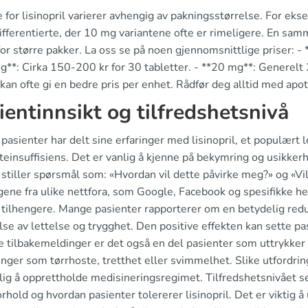
 for lisinopril varierer avhengig av pakningsstørrelse. For ek
fferentierte, der 10 mg variantene ofte er rimeligere. En sam
for større pakker. La oss se på noen gjennomsnittlige priser: 
**: Cirka 150-200 kr for 30 tabletter. - **20 mg**: Generelt 2
kan ofte gi en bedre pris per enhet. Rådfør deg alltid med apote
ientinnsikt og tilfredshetsnivå
asienter har delt sine erfaringer med lisinopril, et populært 
teinsuffisiens. Det er vanlig å kjenne på bekymring og usikke
tiller spørsmål som: «Hvordan vil dette påvirke meg?» og «Vil
gene fra ulike nettfora, som Google, Facebook og spesifikke hels
tilhengere. Mange pasienter rapporterer om en betydelig reduk
lse av lettelse og trygghet. Den positive effekten kan sette pasi
ve tilbakemeldinger er det også en del pasienter som uttryk
inger som tørrhoste, tretthet eller svimmelhet. Slike utfordrin
ig å opprettholde medisineringsregimet. Tilfredshetsnivået ser 
rhold og hvordan pasienter tolererer lisinopril. Det er vikti