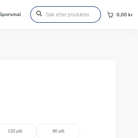
Products
search
 Sporsmal
0,00
kr
120 pill
90 pill