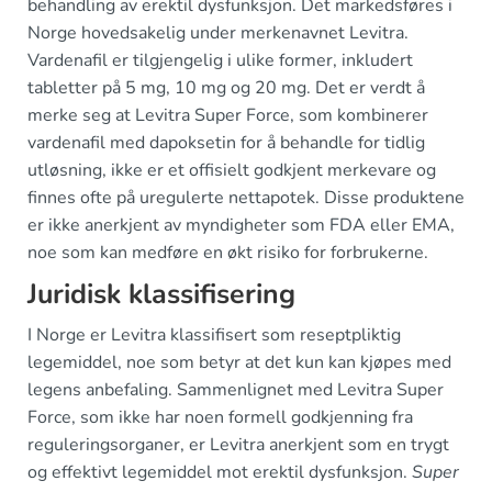
behandling av erektil dysfunksjon. Det markedsføres i
Norge hovedsakelig under merkenavnet Levitra.
Vardenafil er tilgjengelig i ulike former, inkludert
tabletter på 5 mg, 10 mg og 20 mg. Det er verdt å
merke seg at Levitra Super Force, som kombinerer
vardenafil med dapoksetin for å behandle for tidlig
utløsning, ikke er et offisielt godkjent merkevare og
finnes ofte på uregulerte nettapotek. Disse produktene
er ikke anerkjent av myndigheter som FDA eller EMA,
noe som kan medføre en økt risiko for forbrukerne.
Juridisk klassifisering
I Norge er Levitra klassifisert som reseptpliktig
legemiddel, noe som betyr at det kun kan kjøpes med
legens anbefaling. Sammenlignet med Levitra Super
Force, som ikke har noen formell godkjenning fra
reguleringsorganer, er Levitra anerkjent som en trygt
og effektivt legemiddel mot erektil dysfunksjon.
Super