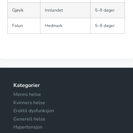
Gjøvik
Innlandet
5–9 dager
Falun
Hedmark
5–9 dager
Kategorier
Menns helse
Kvinners helse
Erektil dysfunksjon
Generell helse
Hypertensjon