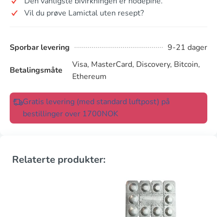
Den vanligste bivirkningen er hodepine.
Vil du prøve Lamictal uten resept?
Sporbar levering
9-21 dager
Visa, MasterCard, Discovery, Bitcoin,
Betalingsmåte
Ethereum
Gratis levering (med standard luftpost) på
bestillinger over 1700NOK
Relaterte produkter: