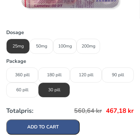
Dosage
25mg
50mg
100mg
200mg
Package
360 pill
180 pill
120 pill
90 pill
60 pill
30 pill
Totalpris:
560,64
kr
467,18
kr
ADD TO CART