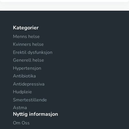
Kategorier
Menns helse
Kvinners helse
Erektil dysfunksjon
Generell helse
Hypertensjon
Antibiotika
Antidepressiva
Hudpleie
Smertestillende
Astma
Nyttig informasjon
Om Oss