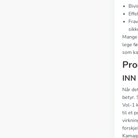
Bivi
Effe
Frav
sikk
Mange 
lege fø
som kan
Pro
INN
Når det
betyr. 
Vol-1 
til et 
virkni
forskje
Kamagr