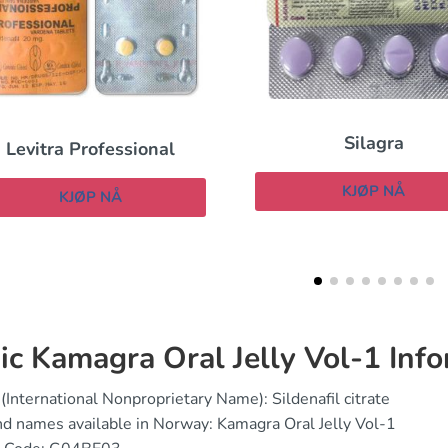
Silagra
Cialis Super Act
KJØP NÅ
KJØP NÅ
ic Kamagra Oral Jelly Vol-1 Inf
(International Nonproprietary Name): Sildenafil citrate
d names available in Norway: Kamagra Oral Jelly Vol-1