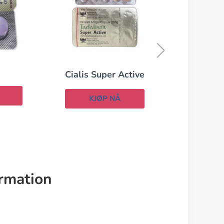
Cialis Professional
KJØP NÅ
ive
ormation