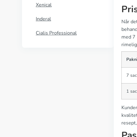
Xenical
Pri
Inderal
Når de
behand
Cialis Professional
med 7 
rimelig
Pakn
7 sac
1 sac
Kunder 
kvalite
resept,
Pas