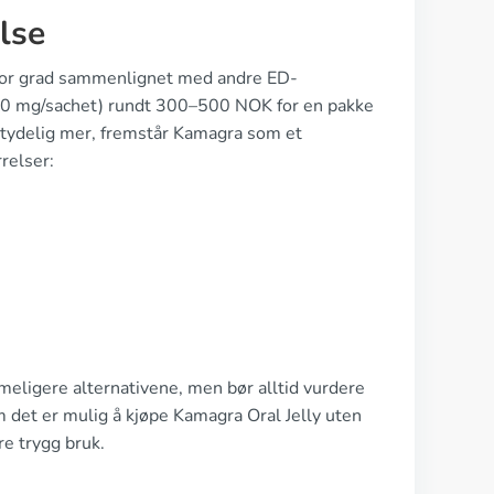
lse
 stor grad sammenlignet med andre ED-
(100 mg/sachet) rundt 300–500 NOK for en pakke
betydelig mer, fremstår Kamagra som et
relser:
meligere alternativene, men bør alltid vurdere
om det er mulig å kjøpe Kamagra Oral Jelly uten
re trygg bruk.