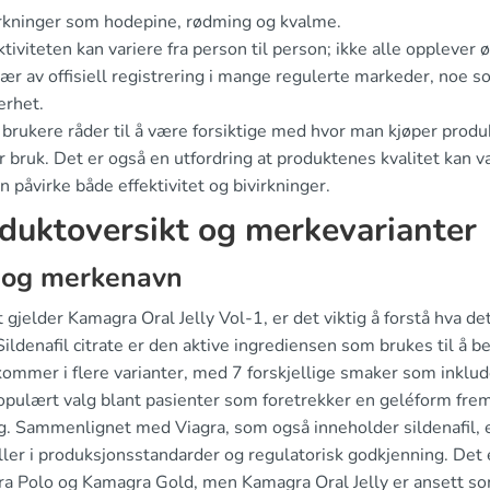
rkninger som hodepine, rødming og kvalme.
ktiviteten kan variere fra person til person; ikke alle opplever 
ær av offisiell registrering i mange regulerte markeder, noe s
erhet.
brukere råder til å være forsiktige med hvor man kjøper produk
r bruk. Det er også en utfordring at produktenes kvalitet kan 
 påvirke både effektivitet og bivirkninger.
duktoversikt og merkevarianter
 og merkenavn
 gjelder Kamagra Oral Jelly Vol-1, er det viktig å forstå hva d
Sildenafil citrate er den aktive ingrediensen som brukes til å 
kommer i flere varianter, med 7 forskjellige smaker som inklud
populært valg blant pasienter som foretrekker en geléform frem
ng. Sammenlignet med Viagra, som også inneholder sildenafil, e
ller i produksjonsstandarder og regulatorisk godkjenning. Det
a Polo og Kamagra Gold, men Kamagra Oral Jelly er ansett som