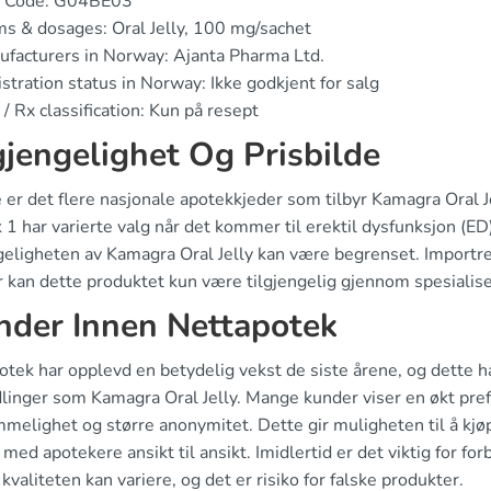
 Code: G04BE03
s & dosages: Oral Jelly, 100 mg/sachet
facturers in Norway: Ajanta Pharma Ltd.
stration status in Norway: Ikke godkjent for salg
/ Rx classification: Kun på resept
gjengelighet Og Prisbilde
e er det flere nasjonale apotekkjeder som tilbyr Kamagra Oral
1 har varierte valg når det kommer til erektil dysfunksjon (ED
geligheten av Kamagra Oral Jelly kan være begrenset. Importre
er kan dette produktet kun være tilgjengelig gjennom spesialiser
nder Innen Nettapotek
tek har opplevd en betydelig vekst de siste årene, og dette ha
linger som Kamagra Oral Jelly. Mange kunder viser en økt prefe
melighet og større anonymitet. Dette gir muligheten til å kjøp
med apotekere ansikt til ansikt. Imidlertid er det viktig for fo
 kvaliteten kan variere, og det er risiko for falske produkter.