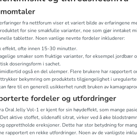
umomtaler
rfaringer fra nettforum viser et variert bilde av erfaringene 
produktet for sine smakfulle varianter, noe som gjør inntake
onelle tabletter. Noen vanlige nevnte fordeler inkluderer:
 effekt, ofte innen 15-30 minutter.
gelige smaker som fruktige varianter, for eksempel jordbær 
tisk doseringsform i sachet.
 imidlertid også en del ulemper. Flere brukere har rapportert
trykker bekymring om produktets tilgjengelighet i uregulerte m
kan føre til en generell usikkerhet rundt bruken av kamagrapro
orterte fordeler og utfordringer
a Oral Jelly Vol-1 er kjent for sin høydeffekt, som mange pas
 Det aktive stoffet, sildenafil sitrat, virker ved å øke blodstrøm
og opprettholde ereksjoner. Dette har stor betydning for man
e rapportert en rekke utfordringer. Noen av de vanligste inklu