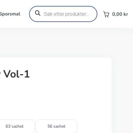
Products
search
 Sporsmal
0,00
kr
 Vol-1
63 sachet
56 sachet