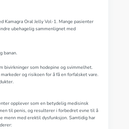
med Kamagra Oral Jelly Vol-1. Mange pasienter
t mindre ubehagelig sammenlignet med
og banan.
 om bivirkninger som hodepine og svimmelhet.
arkeder og risikoen for å få en forfalsket vare.
dukter.
ienter opplever som en betydelig medisinsk
men til penis, og resulterer i forbedret evne til å
ge menn med erektil dysfunksjon. Samtidig har
derer: