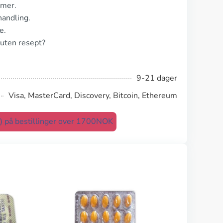
imer.
andling.
e.
 uten resept?
9-21 dager
Visa, MasterCard, Discovery, Bitcoin, Ethereum
t) på bestillinger over 1700NOK