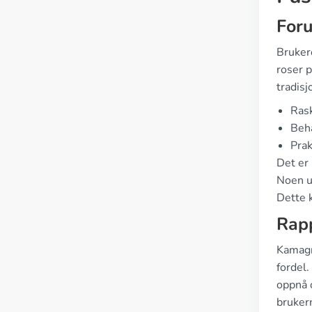
For
Brukere
roser 
tradisj
Rask
Beha
Prak
Det er
Noen ut
Dette 
Rapp
Kamagr
fordel.
oppnå 
brukern