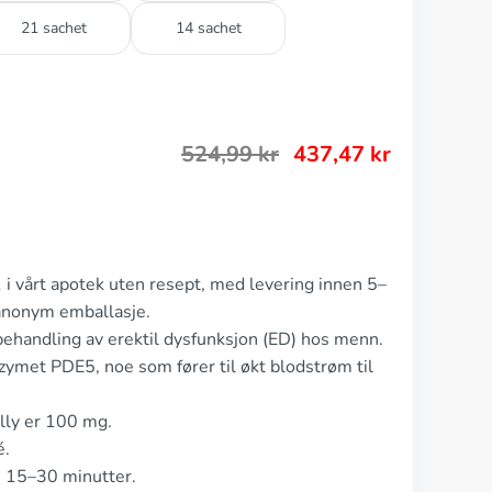
21 sachet
14 sachet
524,99
kr
437,47
kr
 i vårt apotek uten resept, med levering innen 5–
anonym emballasje.
behandling av erektil dysfunksjon (ED) hos menn.
met PDE5, noe som fører til økt blodstrøm til
lly er 100 mg.
é.
n 15–30 minutter.