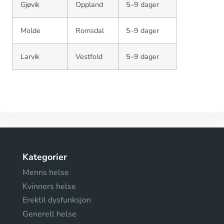
Gjøvik
Oppland
5–9 dager
Molde
Romsdal
5–9 dager
Larvik
Vestfold
5–9 dager
Kategorier
Menns helse
Kvinners helse
Erektil dysfunksjon
Generell helse