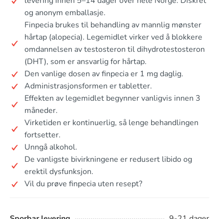
levering innen 5–14 dager over hele Norge. Diskret
og anonym emballasje.
Finpecia brukes til behandling av mannlig mønster
hårtap (alopecia). Legemidlet virker ved å blokkere
omdannelsen av testosteron til dihydrotestosteron
(DHT), som er ansvarlig for hårtap.
Den vanlige dosen av finpecia er 1 mg daglig.
Administrasjonsformen er tabletter.
Effekten av legemidlet begynner vanligvis innen 3
måneder.
Virketiden er kontinuerlig, så lenge behandlingen
fortsetter.
Unngå alkohol.
De vanligste bivirkningene er redusert libido og
erektil dysfunksjon.
Vil du prøve finpecia uten resept?
Sporbar levering
9-21 dager