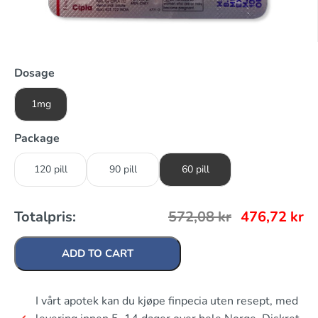
Dosage
1mg
Package
120 pill
90 pill
60 pill
Totalpris:
572,08
kr
476,72
kr
ADD TO CART
I vårt apotek kan du kjøpe finpecia uten resept, med