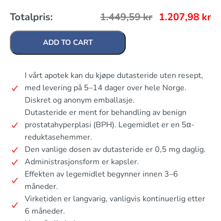
Totalpris:
1.449,59
kr
1.207,98
kr
ADD TO CART
I vårt apotek kan du kjøpe dutasteride uten resept,
med levering på 5–14 dager over hele Norge.
Diskret og anonym emballasje.
Dutasteride er ment for behandling av benign
prostatahyperplasi (BPH). Legemidlet er en 5α-
reduktasehemmer.
Den vanlige dosen av dutasteride er 0,5 mg daglig.
Administrasjonsform er kapsler.
Effekten av legemidlet begynner innen 3–6
måneder.
Virketiden er langvarig, vanligvis kontinuerlig etter
6 måneder.