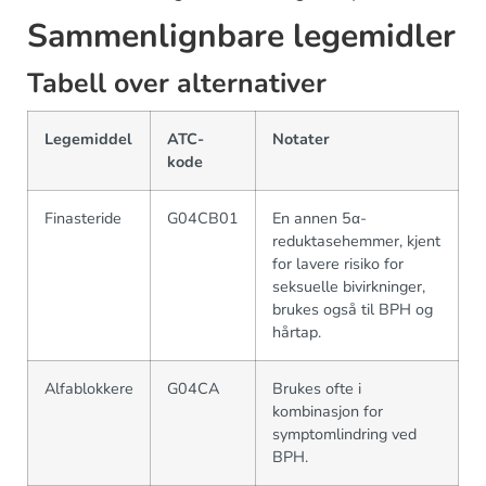
Sammenlignbare legemidler
Tabell over alternativer
Legemiddel
ATC-
Notater
kode
Finasteride
G04CB01
En annen 5α-
reduktasehemmer, kjent
for lavere risiko for
seksuelle bivirkninger,
brukes også til BPH og
hårtap.
Alfablokkere
G04CA
Brukes ofte i
kombinasjon for
symptomlindring ved
BPH.