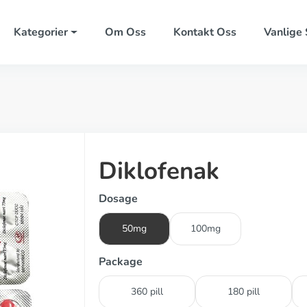
Kategorier
Om Oss
Kontakt Oss
Vanlige
Diklofenak
Dosage
50mg
100mg
Package
360 pill
180 pill