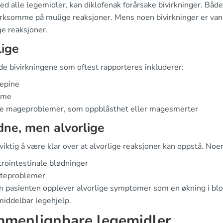
d alle legemidler, kan diklofenak forårsake bivirkninger. Båd
ksomme på mulige reaksjoner. Mens noen bivirkninger er vanli
ge reaksjoner.
ige
de bivirkningene som oftest rapporteres inkluderer:
epine
lme
te mageproblemer, som oppblåsthet eller magesmerter
dne, men alvorlige
viktig å være klar over at alvorlige reaksjoner kan oppstå. Noe
rointestinale blødninger
rteproblemer
 pasienten opplever alvorlige symptomer som en økning i blod
iddelbar legehjelp.
menlignbare legemidler