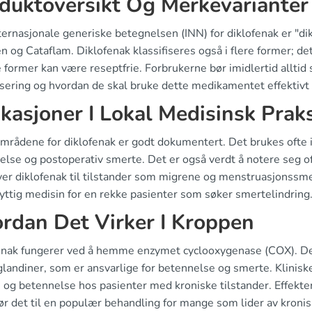
duktoversikt Og Merkevarianter
ernasjonale generiske betegnelsen (INN) for diklofenak er "dik
n og Cataflam. Diklofenak klassifiseres også i flere former; d
 former kan være reseptfrie. Forbrukerne bør imidlertid alltid
isering og hvordan de skal bruke dette medikamentet effektivt 
ikasjoner I Lokal Medisinsk Prak
mrådene for diklofenak er godt dokumentert. Det brukes ofte i 
else og postoperativ smerte. Det er også verdt å notere seg o
ver diklofenak til tilstander som migrene og menstruasjonssmer
nyttig medisin for en rekke pasienter som søker smertelindring
rdan Det Virker I Kroppen
enak fungerer ved å hemme enzymet cyclooxygenase (COX). 
landiner, som er ansvarlige for betennelse og smerte. Kliniske 
og betennelse hos pasienter med kroniske tilstander. Effekten 
ør det til en populær behandling for mange som lider av kroni