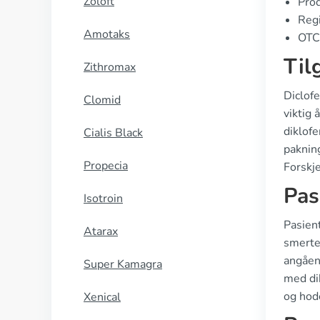
Zoloft
Prod
Regi
Amotaks
OTC 
Til
Zithromax
Diclof
Clomid
viktig 
diklofe
Cialis Black
pakning
Propecia
Forskje
Pas
Isotroin
Pasient
Atarax
smerte
angåen
Super Kamagra
med di
og hode
Xenical