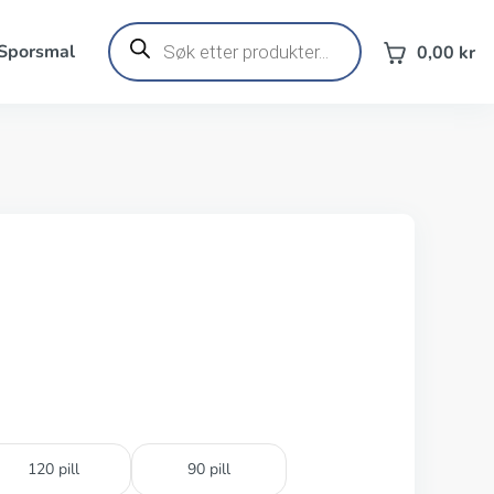
Products
search
 Sporsmal
0,00
kr
120 pill
90 pill