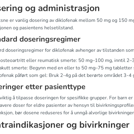
ering og administrasjon
ksne er vanlig dosering av diklofenak mellom 50 mg og 150 mg 
jonen og pasientens helsetilstand.
ndard doseringsregimer
rd doseringsregimer for diklofenak avhenger av tilstanden so
osteoartritt eller reumatisk smerte: 50 mg–100 mg, inntil 2–3
akutt smerte: Begynn med en eller to 50 mg–75 mg tabletter 
ofenak påført som gel: Bruk 2-4g på det berørte området 3-4 
eringer etter pasienttype
viktig å tilpasse doseringen for spesifikke grupper. For barn e
avere doser for eldre pasienter av hensyn til bivirkningsprofil
ksjon, bør dosene reduseres for å unngå alvorlige bivirkninger
traindikasjoner og bivirkninger