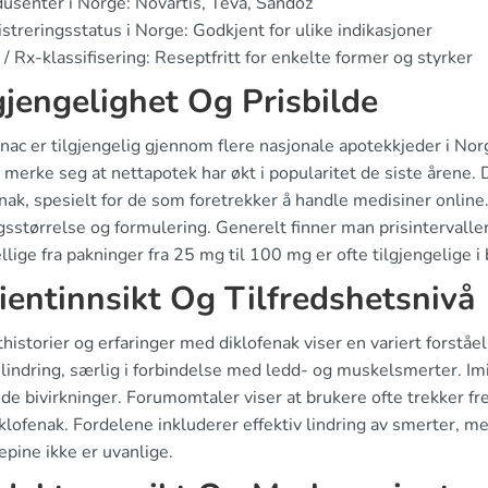
usenter i Norge: Novartis, Teva, Sandoz
streringsstatus i Norge: Godkjent for ulike indikasjoner
/ Rx-klassifisering: Reseptfritt for enkelte former og styrker
gjengelighet Og Prisbilde
enac er tilgjengelig gjennom flere nasjonale apotekkjeder i No
å merke seg at nettapotek har økt i popularitet de siste årene.
nak, spesielt for de som foretrekker å handle medisiner online.
sstørrelse og formulering. Generelt finner man prisintervaller
llige fra pakninger fra 25 mg til 100 mg er ofte tilgjengelige 
ientinnsikt Og Tilfredshetsnivå
historier og erfaringer med diklofenak viser en variert forst
lindring, særlig i forbindelse med ledd- og muskelsmerter. Im
de bivirkninger. Forumomtaler viser at brukere ofte trekker f
klofenak. Fordelene inkluderer effektiv lindring av smerter,
pine ikke er uvanlige.