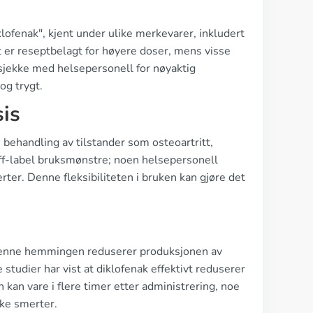
lofenak", kjent under ulike merkevarer, inkludert
et er reseptbelagt for høyere doser, mens visse
 sjekke med helsepersonell for nøyaktig
og trygt.
sis
behandling av tilstander som osteoartritt,
ff-label bruksmønstre; noen helsepersonell
ter. Denne fleksibiliteten i bruken kan gjøre det
.
Denne hemmingen reduserer produksjonen av
studier har vist at diklofenak effektivt reduserer
kan vare i flere timer etter administrering, noe
ske smerter.