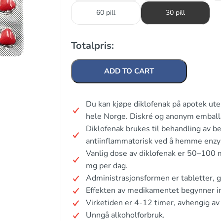
60 pill
30 pill
Totalpris:
ADD TO CART
Du kan kjøpe diklofenak på apotek ut
hele Norge. Diskré og anonym emball
Diklofenak brukes til behandling av b
antiinflammatorisk ved å hemme enz
Vanlig dose av diklofenak er 50–100 
mg per dag.
Administrasjonsformen er tabletter, gel
Effekten av medikamentet begynner i
Virketiden er 4-12 timer, avhengig av
Unngå alkoholforbruk.