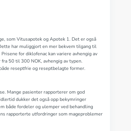
rge, som Vitusapotek og Apotek 1. Det er også
 Dette har muliggjort en mer bekvem tilgang til
 Prisene for diklofenac kan variere avhengig av
 fra 50 til 300 NOK, avhengig av typen.
i både reseptfrie og reseptbelagte former.
åelse. Mange pasienter rapporterer om god
idlertid dukker det også opp bekymringer
rem både fordeler og ulemper ved behandling
 mens rapporterte utfordringer som mageproblemer