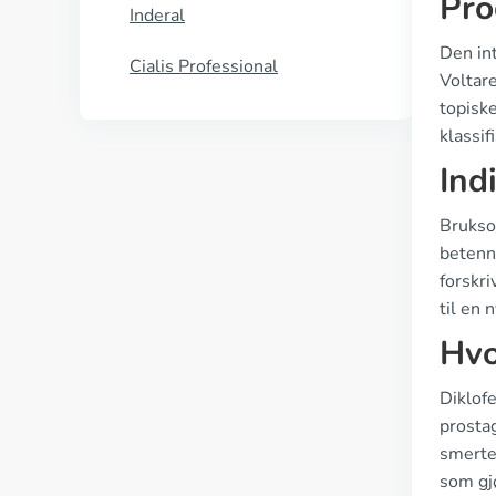
Pro
Inderal
Den int
Cialis Professional
Voltare
topiske
klassif
Ind
Brukso
betenn
forskri
til en 
Hvo
Diklof
prostag
smerte 
som gj