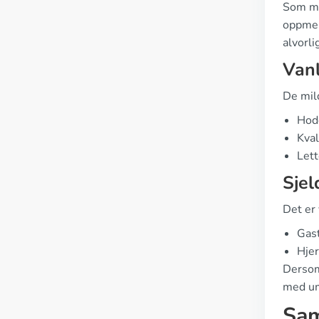
Som me
oppmer
alvorli
Vanl
De mil
Hod
Kva
Let
Sjel
Det er 
Gast
Hje
Dersom
med um
Sam