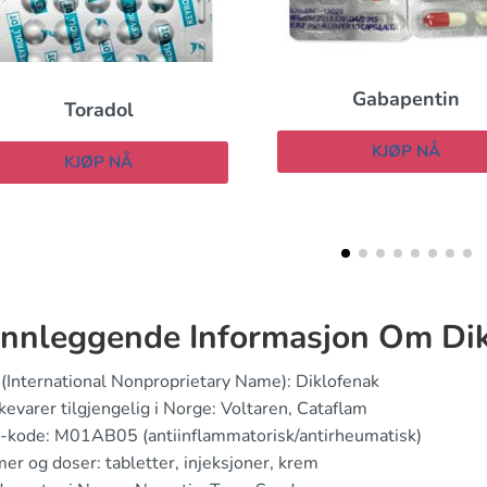
Gabapentin
Pyridium
KJØP NÅ
KJØP NÅ
nnleggende Informasjon Om Dik
(International Nonproprietary Name): Diklofenak
evarer tilgjengelig i Norge: Voltaren, Cataflam
-kode: M01AB05 (antiinflammatorisk/antirheumatisk)
er og doser: tabletter, injeksjoner, krem