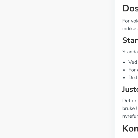
Dos
For vo
indikas
Sta
Standa
Ved 
For 
Dikl
Just
Det er 
bruke l
nyrefun
Kon