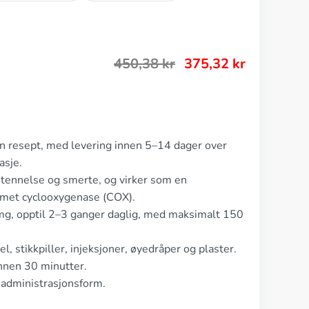
450,38
kr
375,32
kr
en resept, med levering innen 5–14 dager over
asje.
etennelse og smerte, og virker som en
ymet cyclooxygenase (COX).
mg, opptil 2–3 ganger daglig, med maksimalt 150
, stikkpiller, injeksjoner, øyedråper og plaster.
nnen 30 minutter.
 administrasjonsform.