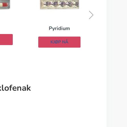
Voltaren
KJØP NÅ
lofenak