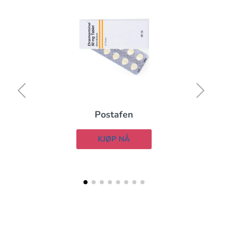
Postafen
KJØP NÅ