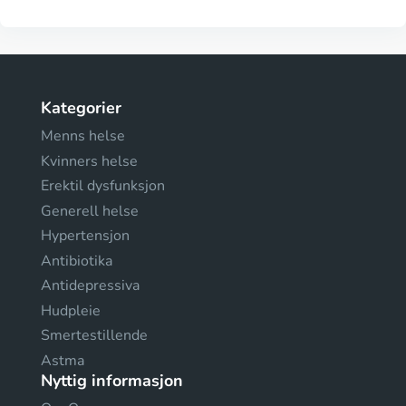
Kategorier
Menns helse
Kvinners helse
Erektil dysfunksjon
Generell helse
Hypertensjon
Antibiotika
Antidepressiva
Hudpleie
Smertestillende
Astma
Nyttig informasjon