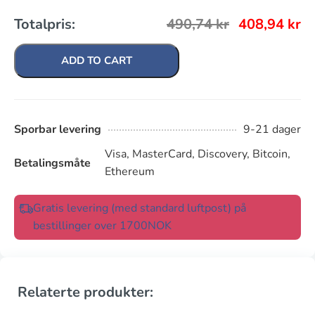
Totalpris:
490,74
kr
408,94
kr
ADD TO CART
Sporbar levering
9-21 dager
Visa, MasterCard, Discovery, Bitcoin,
Betalingsmåte
Ethereum
Gratis levering (med standard luftpost) på
bestillinger over 1700NOK
Relaterte produkter: