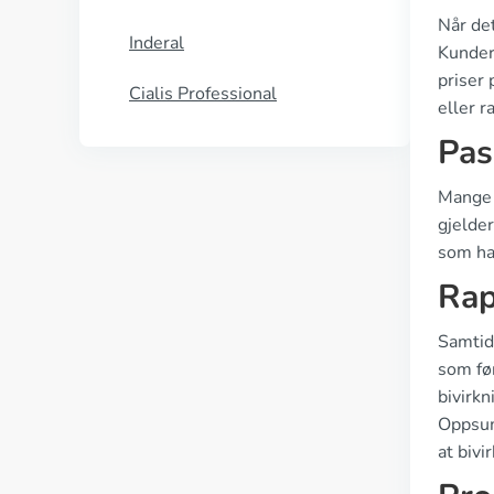
Når det
Inderal
Kunder
priser 
Cialis Professional
eller r
Pas
Mange 
gjelder
som har
Rap
Samtid
som fø
bivirk
Oppsumm
at bivi