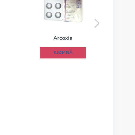
Naprosyn
KJØP NÅ