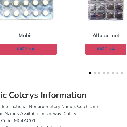
Allopurinol
Arcoxia
KJØP NÅ
KJØP NÅ
ic Colcrys Information
(International Nonproprietary Name): Colchicine
d Names Available in Norway: Colcrys
 Code: M04AC01