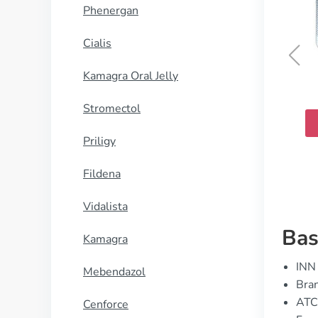
Phenergan
Cialis
Kamagra Oral Jelly
Mobic
Stromectol
KJØP NÅ
Priligy
Fildena
Vidalista
Bas
Kamagra
INN 
Mebendazol
Bran
ATC
Cenforce