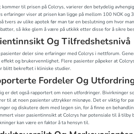
 kommer til prisen på Colcrys, varierer den betydelig avhengig
s erfaringer viser at prisen kan ligge på mellom 100 NOK og 
på tvers av ulike apotek før man tar en beslutning om hvor man
abatter, så ikke glem å være på utkikk etter disse for å sikre be
ientinnsikt Og Tilfredshetsnivå
pasienter deler sine erfaringer med Colcrys i nettforum. Gener
 effekt og brukervennlighet. Flere pasienter påpeker at Colcrys
 blitt bekreftet i kliniske studier.
porterte Fordeler Og Utfordrin
ig er det også rapportert om noen utfordringer. Bivirkninger s
rer til at noen pasienter uttrykker misnøye. Det er viktig for
ninger og diskutere dem med legen sin, for å finne en behandl
ert viser pasientinnsikt at Colcrys har potensiale til å tilby
rkninger kan være en faktor å ta hensyn til.