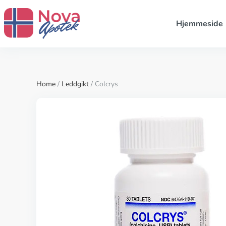
Hjemmeside
Home
/
Leddgikt
/ Colcrys