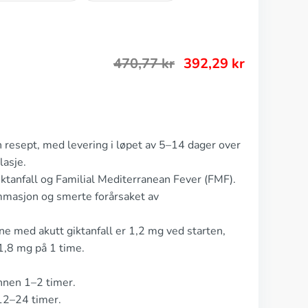
470,77
kr
392,29
kr
n resept, med levering i løpet av 5–14 dager over
asje.
iktanfall og Familial Mediterranean Fever (FMF).
mmasjon og smerte forårsaket av
ne med akutt giktanfall er 1,2 mg ved starten,
1,8 mg på 1 time.
nnen 1–2 timer.
 12–24 timer.