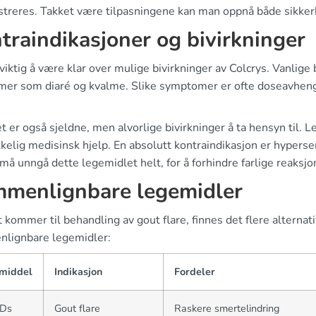
streres. Takket være tilpasningene kan man oppnå både sikkerh
traindikasjoner og bivirkninger
viktig å være klar over mulige bivirkninger av Colcrys. Vanlige 
mer som diaré og kvalme. Slike symptomer er ofte doseavheng
 er også sjeldne, men alvorlige bivirkninger å ta hensyn til. 
kelig medisinsk hjelp. En absolutt kontraindikasjon er hyperse
 må unngå dette legemidlet helt, for å forhindre farlige reaksjo
menlignbare legemidler
 kommer til behandling av gout flare, finnes det flere alternati
lignbare legemidler:
middel
Indikasjon
Fordeler
Ds
Gout flare
Raskere smertelindring