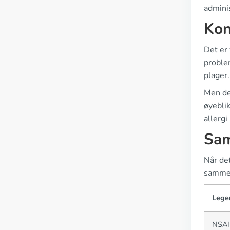
admini
Kon
Det er 
proble
plager.
Men det
øyeblik
allergi
Sam
Når det
sammen
Lege
NSAI