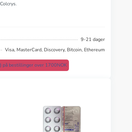
Colcrys.
9-21 dager
Visa, MasterCard, Discovery, Bitcoin, Ethereum
t) på bestillinger over 1700NOK