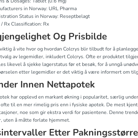
s & Dosages: Tablet (0.6 mg)
ufacturers in Norway: URL Pharma
stration Status in Norway: Reseptbelagt
/ Rx Classification: Rx
gjengelighet Og Prisbilde
viktig å vite hvor og hvordan Colcrys blir tilbudt for å planle
tvalg av legemidler, inkludert Colcrys. Ofte er produktet tilgj
es likevel å sjekke lagerstatus før et besøk, for å unngå unø
ørselen etter legemidler er det viktig å være informert om til
nder Innen Nettapotek
otek har opplevd en markant økning i popularitet, særlig unde
 ofte til en mer rimelig pris enn i fysiske apotek. De mest kje
asjoner, noe som gir ekstra verdi for pasientene. Denne trend
r, uten å måtte forlate hjemmet.
sintervaller Etter Pakningsstørre