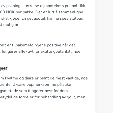
 av pakningsstørrelse og apotekets prispolitikk.
300 NOK per pakke. Det er lurt å sammenligne
 skal kjøpe. En del apotek kan ha spesialtilbud
st mulig pris.
elt er tilbakemeldingene positive når det
 fungerer effektivt for akutte goutanfall, noe
ger
om kvalme og diaré er blant de mest vanlige, noe
 pasienter å være oppmerksomme på slike
ingsmetode som fungerer best for dem.
 betydelige fordeler for behandling av gout, men