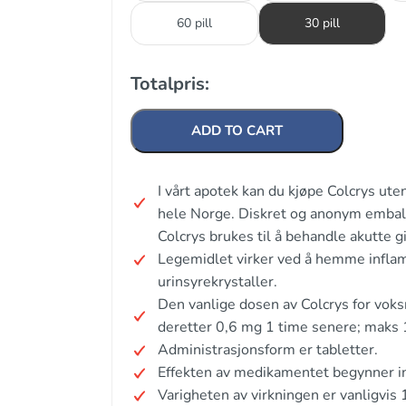
60 pill
30 pill
Totalpris:
ADD TO CART
I vårt apotek kan du kjøpe Colcrys ute
hele Norge. Diskret og anonym emball
Colcrys brukes til å behandle akutte g
Legemidlet virker ved å hemme infla
urinsyrekrystaller.
Den vanlige dosen av Colcrys for voks
deretter 0,6 mg 1 time senere; maks 
Administrasjonsform er tabletter.
Effekten av medikamentet begynner i
Varigheten av virkningen er vanligvis