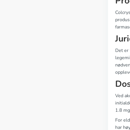
Pro
Colcrys
produs
farmas
Jur
Det er 
legemid
nødven
opplev
Dos
Ved aku
initial
1.8 mg 
For el
har høy