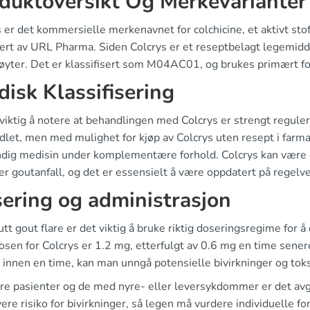
duktoversikt Og Merkevarianter
 er det kommersielle merkenavnet for colchicine, et aktivt stoff
ert av URL Pharma. Siden Colcrys er et reseptbelagt legemidde
øyter. Det er klassifisert som M04AC01, og brukes primært for
idisk Klassifisering
viktig å notere at behandlingen med Colcrys er strengt regulert 
let, men med mulighet for kjøp av Colcrys uten resept i farmasi
dig medisin under komplementære forhold. Colcrys kan være d
er goutanfall, og det er essensielt å være oppdatert på regelv
ering og administrasjon
tt gout flare er det viktig å bruke riktig doseringsregime for 
dosen for Colcrys er 1.2 mg, etterfulgt av 0.6 mg en time sene
innen en time, kan man unngå potensielle bivirkninger og toks
dre pasienter og de med nyre- eller leversykdommer er det avg
ere risiko for bivirkninger, så legen må vurdere individuelle fo