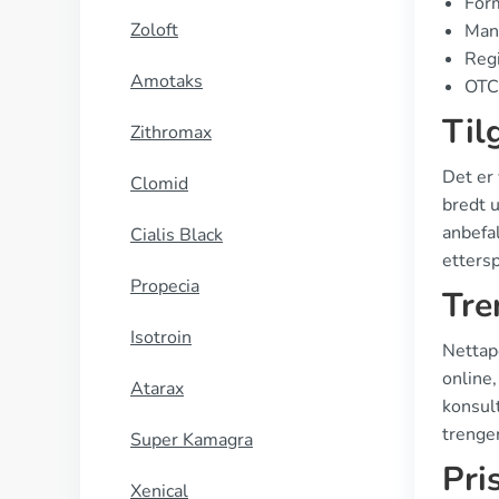
Form
Zoloft
Man
Regi
Amotaks
OTC 
Til
Zithromax
Det er 
Clomid
bredt u
anbefal
Cialis Black
ettersp
Propecia
Tre
Isotroin
Nettap
online,
Atarax
konsult
trenge
Super Kamagra
Pri
Xenical