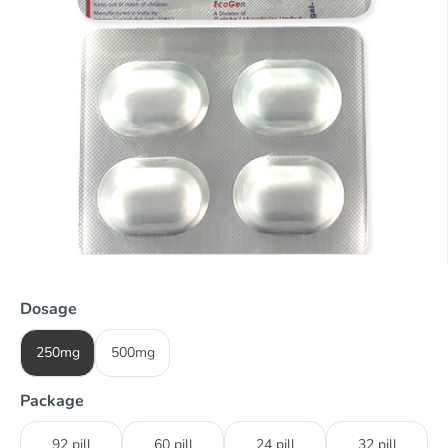
Dosage
250mg
500mg
Package
92 pill
60 pill
24 pill
32 pill