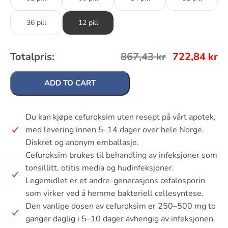
36 pill
12 pill
Totalpris:
867,43
kr
722,84
kr
ADD TO CART
Du kan kjøpe cefuroksim uten resept på vårt apotek,
med levering innen 5–14 dager over hele Norge.
Diskret og anonym emballasje.
Cefuroksim brukes til behandling av infeksjoner som
tonsillitt, otitis media og hudinfeksjoner.
Legemidlet er et andre-generasjons cefalosporin
som virker ved å hemme bakteriell cellesyntese.
Den vanlige dosen av cefuroksim er 250–500 mg to
ganger daglig i 5–10 dager avhengig av infeksjonen.