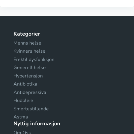
Kategorier
Menns helse
Kvinners helse
Erektil dysfunksjon
Generell helse
Hypertensjon
Antibiotika
Antidepressiva
Hudpleie
Smertestillende
Astma
Nyttig informasjon
Om Oss