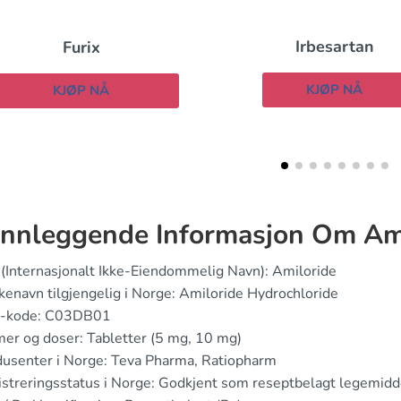
Irbesartan
Frumil
KJØP NÅ
KJØP NÅ
nnleggende Informasjon Om Am
(Internasjonalt Ikke-Eiendommelig Navn): Amiloride
enavn tilgjengelig i Norge: Amiloride Hydrochloride
-kode: C03DB01
er og doser: Tabletter (5 mg, 10 mg)
usenter i Norge: Teva Pharma, Ratiopharm
streringsstatus i Norge: Godkjent som reseptbelagt legemidd