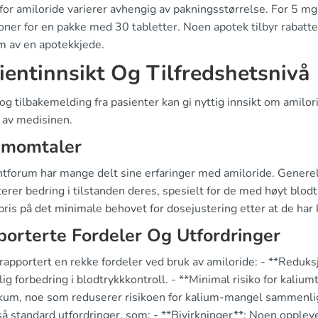
for amiloride varierer avhengig av pakningsstørrelse. For 5 mg
ner for en pakke med 30 tabletter. Noen apotek tilbyr rabatter,
 av en apotekkjede.
ientinnsikt Og Tilfredshetsnivå
og tilbakemelding fra pasienter kan gi nyttig innsikt om amilor
 av medisinen.
umomtaler
entforum har mange delt sine erfaringer med amiloride. Generel
erer bedring i tilstanden deres, spesielt for de med høyt blodtr
 pris på det minimale behovet for dosejustering etter at de h
orterte Fordeler Og Utfordringer
rapportert en rekke fordeler ved bruk av amiloride: - **Reduk
ig forbedring i blodtrykkkontroll. - **Minimal risiko for kali
ikum, noe som reduserer risikoen for kalium-mangel sammenlig
å standard utfordringer, som: - **Bivirkninger**: Noen opplev