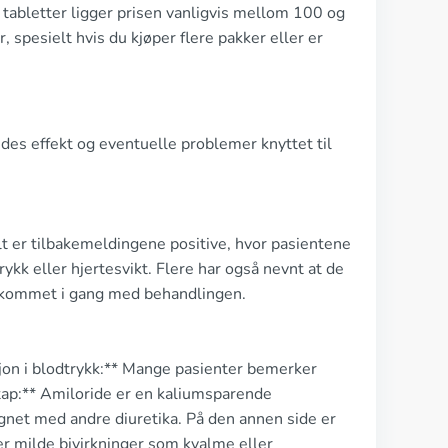
 tabletter ligger prisen vanligvis mellom 100 og
 spesielt hvis du kjøper flere pakker eller er
ides effekt og eventuelle problemer knyttet til
t er tilbakemeldingene positive, hvor pasientene
ykk eller hjertesvikt. Flere har også nevnt at de
ar kommet i gang med behandlingen.
sjon i blodtrykk:** Mange pasienter bemerker
umtap:** Amiloride er en kaliumsparende
net med andre diuretika. På den annen side er
er milde bivirkninger som kvalme eller