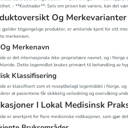
lhet. - **Kostnader**: Selv om prisen kan variere, kan det væ
duktoversikt Og Merkevarianter
 gjelder tilgjengelige produkter, er amiloride kjent for sitt i
rte merkenavn.
 Og Merkenavn
ide er det internasjonale ikke-proprietære navnet, og i Norge
hloride. Dette legemidlet brukes primært til behandling av h
disk Klassifisering
de er klassifisert som et reseptbelagt legemiddel i Norge, og 
ikrer at pasientene får skikkelig veiledning og overvåking und
ikasjoner I Lokal Medisinsk Prak
de er anerkjent for flere medisinske indikasjoner, som gjør det t
kjente Bruksområder