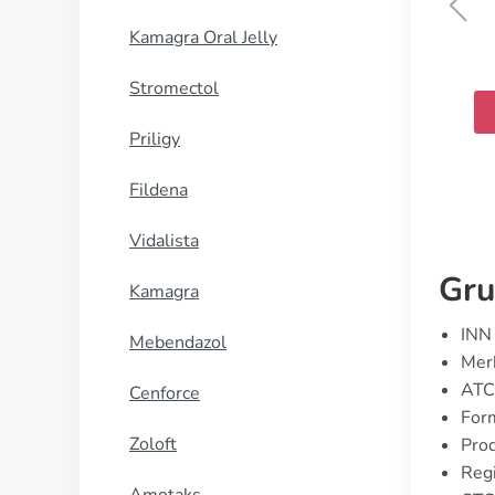
Kamagra Oral Jelly
Furix
Stromectol
KJØP NÅ
Priligy
Fildena
Vidalista
Gru
Kamagra
INN 
Mebendazol
Merk
ATC
Cenforce
Form
Zoloft
Prod
Regi