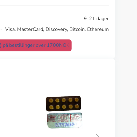
9-21 dager
Visa, MasterCard, Discovery, Bitcoin, Ethereum
t) på bestillinger over 1700NOK
Selo-zok