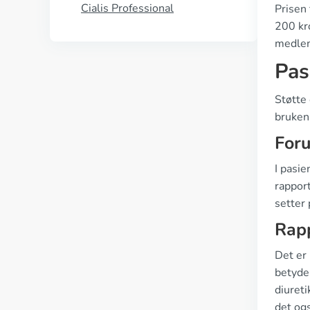
Cialis Professional
Prisen 
200 kro
medlem
Pas
Støtte 
bruken
For
I pasi
rapport
setter
Rapp
Det er 
betydel
diuret
det ogs