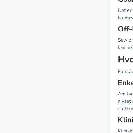
Det er 
blodtr
Off
Selv o
kan in
Hvo
Forståe
Enke
Amilor
nivået
elektro
Klin
Klinis