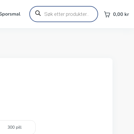
Products
search
 Sporsmal
0,00
kr
300 pill