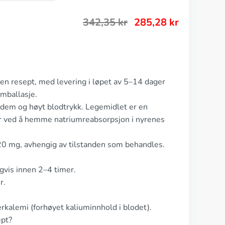
342,35
kr
285,28
kr
ten resept, med levering i løpet av 5–14 dager
mballasje.
ødem og høyt blodtrykk. Legemidlet er en
r ved å hemme natriumreabsorpsjon i nyrenes
20 mg, avhengig av tilstanden som behandles.
gvis innen 2–4 timer.
r.
rkalemi (forhøyet kaliuminnhold i blodet).
ept?