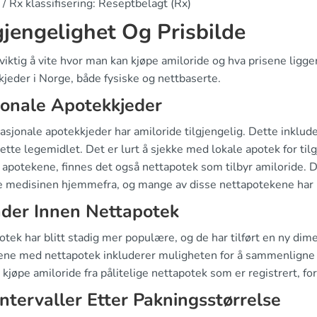
/ Rx klassifisering: Reseptbelagt (Rx)
gjengelighet Og Prisbilde
viktig å vite hvor man kan kjøpe amiloride og hva prisene ligger
jeder i Norge, både fysiske og nettbaserte.
onale Apotekkjeder
nasjonale apotekkjeder har amiloride tilgjengelig. Dette inklu
dette legemidlet. Det er lurt å sjekke med lokale apotek for tilgj
 apotekene, finnes det også nettapotek som tilbyr amiloride. D
le medisinen hjemmefra, og mange av disse nettapotekene har 
der Innen Nettapotek
tek har blitt stadig mer populære, og de har tilført en ny dime
ene med nettapotek inkluderer muligheten for å sammenligne pr
å kjøpe amiloride fra pålitelige nettapotek som er registrert, fo
intervaller Etter Pakningsstørrelse