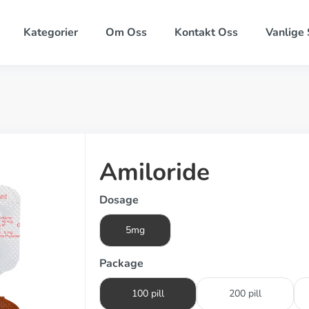
Kategorier
Om Oss
Kontakt Oss
Vanlige
Amiloride
Dosage
5mg
Package
100 pill
200 pill