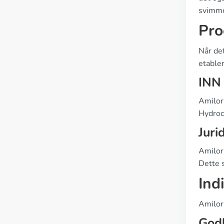
svimme
Pro
Når det
etable
INN
Amilor
Hydroc
Juri
Amilori
Dette s
Ind
Amilori
God