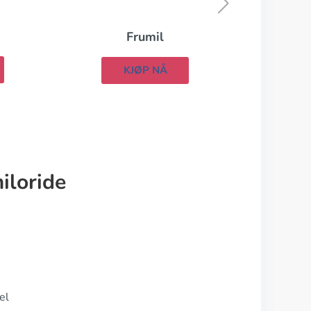
KJØP NÅ
iloride
el