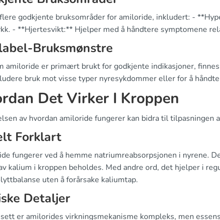
flere godkjente bruksområder for amiloride, inkludert: - **Hyp
ykk. - **Hjertesvikt:** Hjelper med å håndtere symptomene rel
-label-Bruksmønstre
m amiloride er primært brukt for godkjente indikasjoner, finne
kludere bruk mot visse typer nyresykdommer eller for å håndter
rdan Det Virker I Kroppen
lsen av hvordan amiloride fungerer kan bidra til tilpasningen 
lt Forklart
ide fungerer ved å hemme natriumreabsorpsjonen i nyrene. Dett
 av kalium i kroppen beholdes. Med andre ord, det hjelper i r
lyttbalanse uten å forårsake kaliumtap.
iske Detaljer
k sett er amilorides virkningsmekanisme kompleks, men essensen